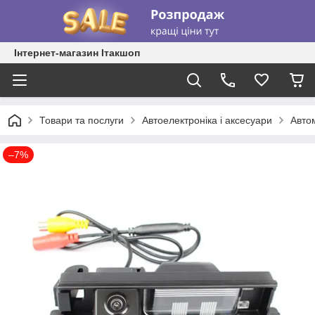
Інтернет-магазин Ітакшоп
Товари та послуги
Автоелектроніка і аксесуари
Авто
–7%