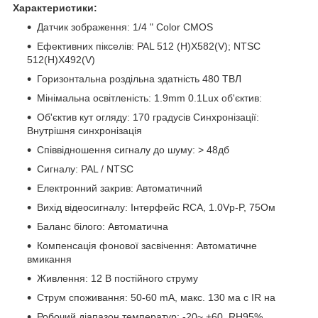
Характеристики:
Датчик зображення: 1/4 " Color CMOS
Ефективних пікселів: PAL 512 (H)X582(V); NTSC
512(H)X492(V)
Горизонтальна роздільна здатність 480 ТВЛ
Мінімальна освітленість: 1.9mm 0.1Lux об'єктив:
Об'єктив кут огляду: 170 градусів Синхронізації:
Внутрішня синхронізація
Співвідношення сигналу до шуму: > 48дб
Сигналу: PAL / NTSC
Електронний закрив: Автоматичний
Вихід відеосигналу: Інтерфейс RCA, 1.0Vp-P, 75Ом
Баланс білого: Автоматична
Компенсація фонової засвічення: Автоматичне
вмикання
Живлення: 12 В постійного струму
Струм споживання: 50-60 mA, макс. 130 ма с IR на
Робочий діапазон температур: -20~ +60, RH95%