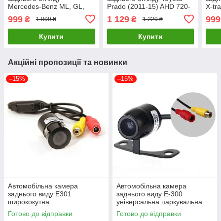
Mercedes-Benz ML, GL,
Prado (2011-15) AHD 720-
X-tr
B200, B180, W211, 219
1080 HS-8143
Citr
999
1 129
999
₴
₴
1 099 ₴
1 229 ₴
(2006-14) HS-8259 AHD
720/1080
Купити
Купити
Акційні пропозиції та новинки
–15%
–15%
Автомобільна камера
Автомобільна камера
заднього виду E301
заднього виду E-300
ширококутна
універсальна паркувальна
Готово до відправки
Готово до відправки