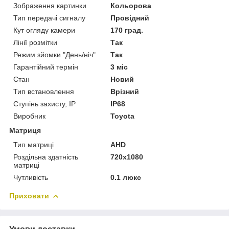
Зображення картинки
Кольорова
Тип передачі сигналу
Провідний
Кут огляду камери
170 град.
Лінії розмітки
Так
Режим зйомки "День/ніч"
Так
Гарантійний термін
3 міс
Стан
Новий
Тип встановлення
Врізний
Ступінь захисту, IP
IP68
Виробник
Toyota
Матриця
Тип матриці
AHD
Роздільна здатність
720x1080
матриці
Чутливість
0.1 люкс
Приховати