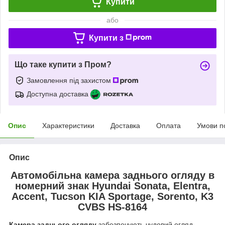
Купити
або
Купити з
Що таке купити з Пром?
Замовлення під захистом
Доступна доставка
Опис
Характеристики
Доставка
Оплата
Умови п
Опис
Автомобільна камера заднього огляду в
номерний знак Hyundai Sonata, Elentra,
Accent, Tucson KIA Sportage, Sorento, K3
CVBS HS-8164
Камера заднього огляду
забезпечують чудовий огляд