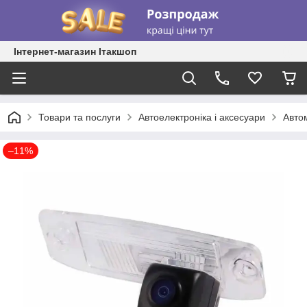
Інтернет-магазин Ітакшоп
Товари та послуги
Автоелектроніка і аксесуари
Авто
–11%