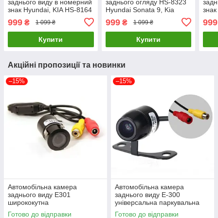
заднього виду в номерний
заднього огляду HS-8323
задн
знак Hyundai, KIA HS-8164
Hyundai Sonata 9, Kia
знак
матриця AHD 720х1080
Sportage, Sorento AHD
K3, 
999
999
999
₴
₴
1 099 ₴
1 099 ₴
720/1080
AHD
Купити
Купити
Акційні пропозиції та новинки
–15%
–15%
Автомобільна камера
Автомобільна камера
заднього виду E301
заднього виду E-300
ширококутна
універсальна паркувальна
Готово до відправки
Готово до відправки