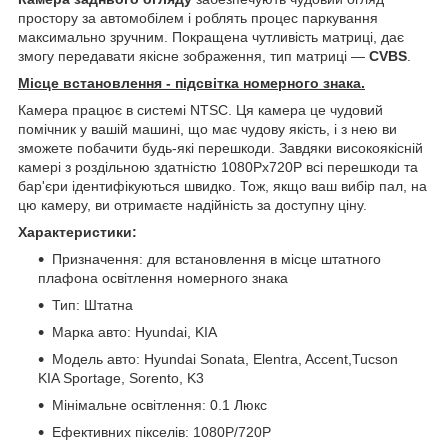
простору за автомобілем і роблять процес паркування
максимально зручним. Покращена чутливість матриці, дає
змогу передавати якісне зображення, тип матриці —
CVBS
.
Місце встановлення - підсвітка номерного знака.
Камера працює в системі NTSC. Ця камера це чудовий
помічник у вашій машині, що має чудову якість, і з нею ви
зможете побачити будь-які перешкоди. Завдяки високоякісній
камері з роздільною здатністю 1080Pх720P всі перешкоди та
бар'єри ідентифікуються швидко. Тож, якщо ваш вибір пал, на
цю камеру, ви отримаєте надійність за доступну ціну.
Характеристики:
Призначення: для встановлення в місце штатного
плафона освітлення номерного знака
Тип: Штатна
Марка авто: Hyundai, KIA
Модель авто: Hyundai Sonata, Elentra, Accent,Tucson
KIA Sportage, Sorento, K3
Мінімальне освітлення: 0.1 Люкс
Ефективних пікселів: 1080P/720P