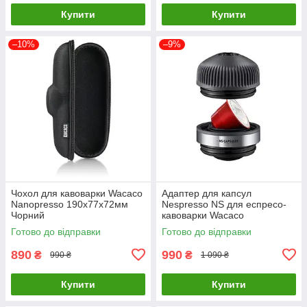
Купити
Купити
–10%
–9%
Чохол для кавоварки Wacaco
Адаптер для капсул
Nanopresso 190х77х72мм
Nespresso NS для еспресо-
Чорний
кавоварки Wacaco
Nanopresso
Готово до відправки
Готово до відправки
890
990
₴
₴
990 ₴
1 090 ₴
Купити
Купити