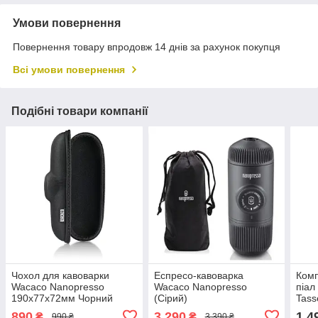
Умови повернення
Повернення товару впродовж 14 днів за рахунок покупця
Всі умови повернення
Подібні товари компанії
Чохол для кавоварки
Еспресо-кавоварка
Комп
Wacaco Nanopresso
Wacaco Nanopresso
піал
190х77х72мм Чорний
(Сірий)
Tass
Біли
890
3 290
1 4
₴
₴
990 ₴
3 390 ₴