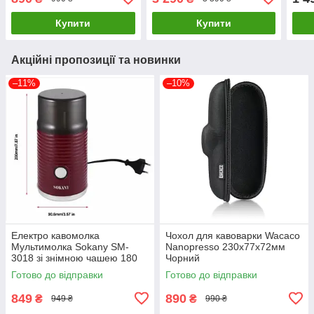
Купити
Купити
Акційні пропозиції та новинки
–11%
–10%
Електро кавомолка
Чохол для кавоварки Wacaco
Мультимолка Sokany SM-
Nanopresso 230х77х72мм
3018 зі знімною чашею 180
Чорний
Вт
Готово до відправки
Готово до відправки
849
890
₴
₴
949 ₴
990 ₴