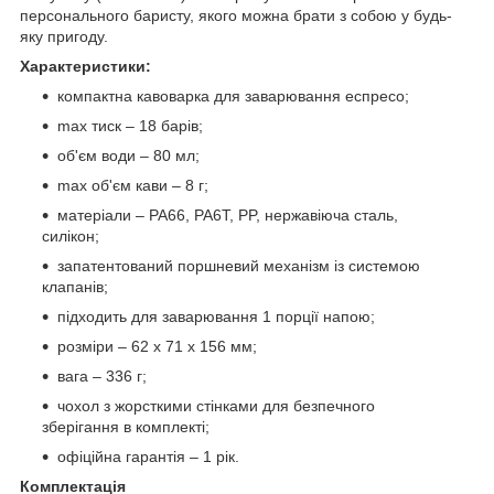
персонального баристу, якого можна брати з собою у будь-
яку пригоду.
Характеристики:
компактна кавоварка для заварювання еспресо;
max тиск – 18 барів;
об'єм води – 80 мл;
max об'єм кави – 8 г;
матеріали – PA66, PA6T, PP, нержавіюча сталь,
силікон;
запатентований поршневий механізм із системою
клапанів;
підходить для заварювання 1 порції напою;
розміри – 62 х 71 х 156 мм;
вага – 336 г;
чохол з жорсткими стінками для безпечного
зберігання в комплекті;
офіційна гарантія – 1 рік.
Комплектація