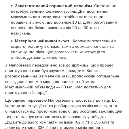
Запатентований поршневий механізм.
Система не
потребує великих фізичних зусиль. Для досягнення
максимального тиску, вам потрібно натискати на
поршень із силою, що дорівнює 13 кг. Для приготування
еспресо необхідно виконати від 20 до 30 таких
натискань.
Матеріали найвищої якості.
Корпус виготовлений з
міцного пластику з елементами з нержавіючої сталі та
силікону, що підвищує довговічність конструкції та
стійкість до зовнішніх впливів.
У Nanopresso передбачено все до дрібниць, щоб процес
приготування кави був зручним і швидким. Кошик
розрахований на 8 г меленої кави, пропонуючи оптимальне
співвідношення між міцністю напою та об'ємом.
Максимальний об'єм води — 80 мл, чого достатньо для
приготування 1 порції.
Ще однією перевагою Nanopresso є простота у догляді. Всі
частини конструкції легко розбираються за кілька секунд та
очищаються під проточною водою, що особливо важливо для
тих, хто планує використовувати кавоварку у поїздках.
Додайте до цього компактні розміри (62 х 71 х 156 мм) та
легку вагу (лише 336 г) і ви отримуєте мініатюрного