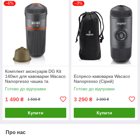
–6%
–3%
Комплект аксесуарів DG Kit
140мл для кавоварки Wacaco
Еспресо-кавоварка Wacaco
Nanopresso чашка та
Nanopresso (Сірий)
адаптер для капсул
Готово до відправки
Готово до відправки
1 490
3 290
₴
₴
1 590 ₴
3 390 ₴
Купити
Купити
Про нас