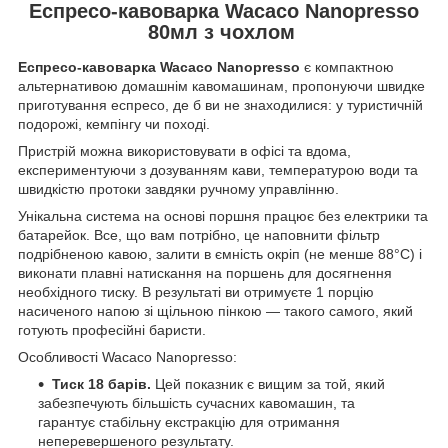
Еспресо-кавоварка Wacaco Nanopresso
80мл з чохлом
Еспресо-кавоварка Wacaco Nanopresso
є компактною
альтернативою домашнім кавомашинам, пропонуючи швидке
приготування еспресо, де б ви не знаходилися: у туристичній
подорожі, кемпінгу чи поході.
Пристрій можна використовувати в офісі та вдома,
експериментуючи з дозуванням кави, температурою води та
швидкістю протоки завдяки ручному управлінню.
Унікальна система на основі поршня працює без електрики та
батарейок. Все, що вам потрібно, це наповнити фільтр
подрібненою кавою, залити в ємність окріп (не менше 88°C) і
виконати плавні натискання на поршень для досягнення
необхідного тиску. В результаті ви отримуєте 1 порцію
насиченого напою зі щільною пінкою — такого самого, який
готують професійні баристи.
Особливості Wacaco Nanopresso:
Тиск 18 барів.
Цей показник є вищим за той, який
забезпечують більшість сучасних кавомашин, та
гарантує стабільну екстракцію для отримання
неперевершеного результату.