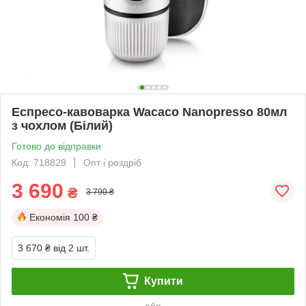
Еспресо-кавоварка Wacaco Nanopresso 80мл
з чохлом (Білий)
Готово до відправки
Код: 718829
Опт і роздріб
3 690
₴
3 790 ₴
Економія
100 ₴
3 670 ₴
від 2 шт.
Купити
або