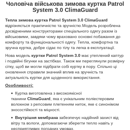
Чоловіча військова зимова куртка Patrol
System 3.0 ClimaGuard
Тепла зимова куртка Patrol System 3.0 ClimaGuard
відрізняється практичністю та зручністю.Модель розроблена
досвідченими конструкторами спеціального одягу разом із
військовими, завдяки чому враховано основні побажання до
комфорту та функціональності одягу. Тепла, комфортна та
зручна куртка, добре сідає по тілу та легка в експлуатації.
Нова модель
куртки Patrol System 3.0
має утеплений каптур
і подвійні бігунки на застібках. Також ми переглянули розмірну
сітку, щоб ви могли підібрати собі куртку в пору. Спільно ці
оновлення справили значний вплив на зручність та
актуальність куртки для щоденного використання.
Особливості:
Куртка виготовлена ​​з високоякісної
тканини
ClimaGuard
, яка є унікальним поліестеровим
волокном з репсовим плетенням ниток, яке є синонімом
зносостійкості та міцності.
Внутрішня мембрана
забезпечує надійний захист від
вітру та вологи, допомагаючи зберегти тепло навіть у
несприятливих погодних умовах.