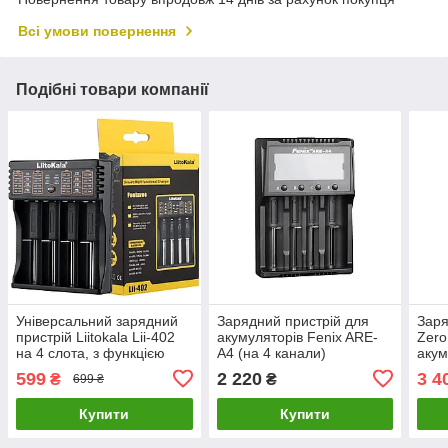
Всі умови повернення
Подібні товари компанії
Універсальний зарядний
Зарядний пристрій для
Заря
пристрій Liitokala Lii-402
акумуляторів Fenix ​​ARE-
Zero
на 4 слота, з функцією
A4 (на 4 канали)
акум
Power Bank
кана
599
2 220
3 4
₴
₴
699 ₴
Купити
Купити