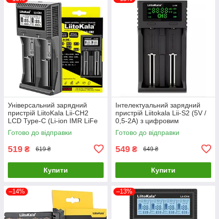
Універсальний зарядний
Інтелектуальний зарядний
пристрій LiitoKala Lii-CH2
пристрій Liitokala Lii-S2 (5V /
LCD Type-C (Li-ion IMR LiFe
0,5-2А) з цифровим
NiMH) на 2 акумулятори
дисплеєм
Готово до відправки
Готово до відправки
519
549
₴
₴
619 ₴
649 ₴
Купити
Купити
–14%
–13%