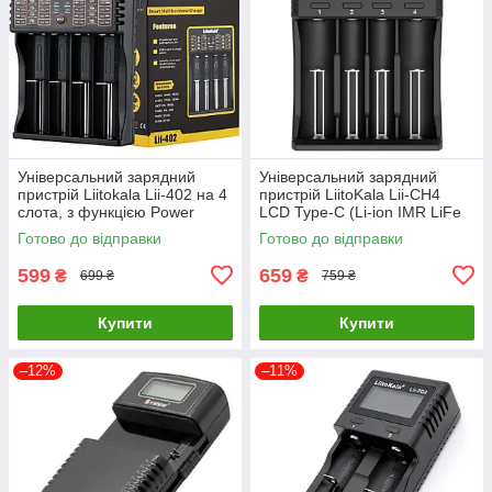
Універсальний зарядний
Універсальний зарядний
пристрій Liitokala Lii-402 на 4
пристрій LiitoKala Lii-CH4
слота, з функцією Power
LCD Type-C (Li-ion IMR LiFe
Bank
NiMH) на 4 акумулятори
Готово до відправки
Готово до відправки
599
659
₴
₴
699 ₴
759 ₴
Купити
Купити
–12%
–11%