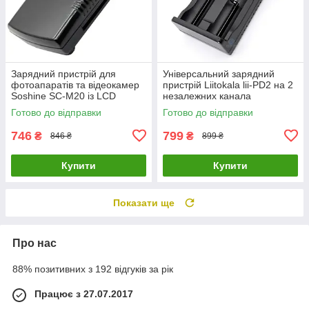
Зарядний пристрій для
Універсальний зарядний
фотоапаратів та відеокамер
пристрій Liitokala lii-PD2 на 2
Soshine SC-M20 із LCD
незалежних канала
дисплеєм
Готово до відправки
Готово до відправки
746
799
₴
₴
846 ₴
899 ₴
Купити
Купити
Показати ще
Про нас
88% позитивних з 192 відгуків за рік
Працює з 27.07.2017