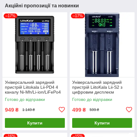
Акційні пропозиції та новинки
–17%
–17%
Універсальний зарядний
Універсальний зарядний
пристрій Liitokala Lii-PD4 4
пристрій LiitoKala Lii-S2 з
каналу Ni-Mh/Li-ion/LiFePo4
цифровим дисплеєм
220V/12V LCD
Готово до відправки
Готово до відправки
949
499
₴
₴
1 149 ₴
599 ₴
Купити
Купити
–16%
–15%