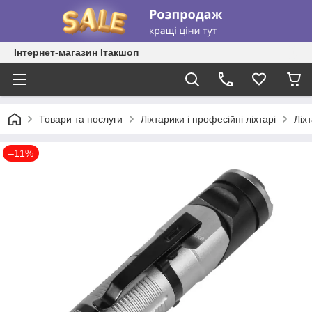
Інтернет-магазин Ітакшоп
Товари та послуги
Ліхтарики і професійні ліхтарі
Ліх
–11%