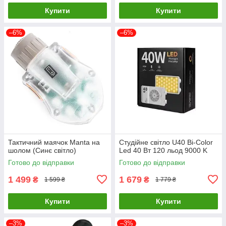
Купити
Купити
–6%
–6%
Тактичний маячок Manta на
Студійне світло U40 Bi-Color
шолом (Синє світло)
Led 40 Вт 120 льод 9000 K
Готово до відправки
Готово до відправки
1 499
1 679
₴
₴
1 599 ₴
1 779 ₴
Купити
Купити
–3%
–3%