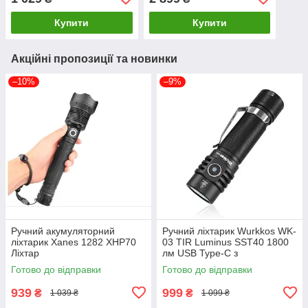
Купити
Купити
Акційні пропозиції та новинки
–10%
–9%
Ручний акумуляторний
Ручний ліхтарик Wurkkos WK-
ліхтарик Xanes 1282 XHP70
03 TIR Luminus SST40 1800
Ліхтар
лм USB Type-C з
акумулятором Wurkkos 3000
Готово до відправки
Готово до відправки
mAh Чорний
939
999
₴
₴
1 039 ₴
1 099 ₴