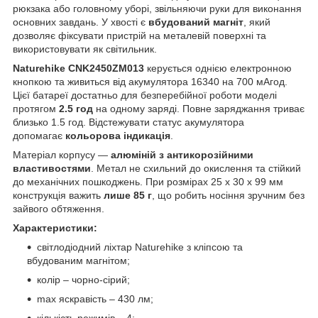
рюкзака або головному уборі, звільняючи руки для виконання
основних завдань. У хвості є
вбудований магніт
, який
дозволяє фіксувати пристрій на металевій поверхні та
використовувати як світильник.
Naturehike CNK2450ZM013
керується однією електронною
кнопкою та живиться від акумулятора 16340 на 700 мАгод.
Цієї батареї достатньо для безперебійної роботи моделі
протягом
2.5 год
на одному заряді. Повне заряджання триває
близько 1.5 год. Відстежувати статус акумулятора
допомагає
кольорова індикація
.
Матеріал корпусу —
алюміній з антикорозійними
властивостями
. Метал не схильний до окислення та стійкий
до механічних пошкоджень. При розмірах 25 х 30 х 99 мм
конструкція важить
лише 85 г
, що робить носіння зручним без
зайвого обтяження.
Характеристики:
світлодіодний ліхтар Naturehike з кліпсою та
вбудованим магнітом;
колір – чорно-сірий;
max яскравість – 430 лм;