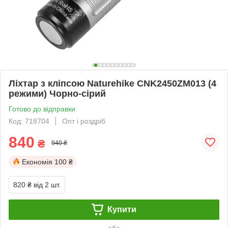
Ліхтар з кліпсою Naturehike CNK2450ZM013 (4
режими) Чорно-сірий
Готово до відправки
Код: 718704
Опт і роздріб
840
₴
940 ₴
Економія
100 ₴
820 ₴
від 2 шт.
Купити
або