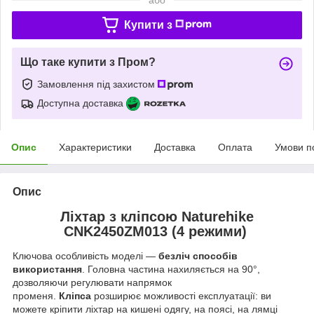
Купити з
Що таке купити з Пром?
Замовлення під захистом
Доступна доставка
Опис
Характеристики
Доставка
Оплата
Умови п
Опис
Ліхтар з кліпсою Naturehike
CNK2450ZM013 (4 режими)
Ключова особливість моделі —
безліч способів
використання
. Головна частина нахиляється на 90°,
дозволяючи регулювати напрямок
променя.
Кліпса
розширює можливості експлуатації: ви
можете кріпити ліхтар на кишені одягу, на поясі, на лямці