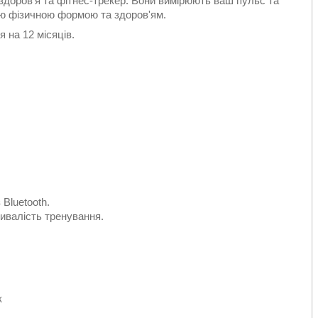
доров'я та фітнес-трекер. Вони вимірюють ваш пульс та
ою фізичною формою та здоров'ям.
я на 12 місяців.
Bluetooth.
ривалість тренування.
к