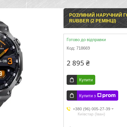
РОЗУМНИЙ НАРУЧНИЙ Г
RUBBER (2 РЕМІНЦІ)
Готово до відправки
Код:
718669
2 895 ₴
Купити
Купити з
+380 (96) 005-27-39
Київстар (Іван)