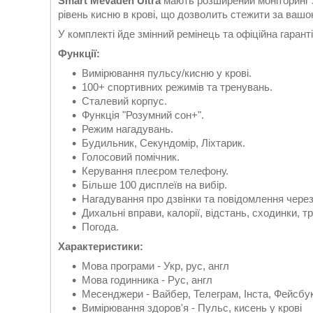
Smart Mevaden Ultra
мають розширений моніторинг з
рівень кисню в крові, що дозволить стежити за ваш
У комплекті йде змінний ремінець та офіційна гаранті
Функції:
Вимірювання пульсу/кисню у крові.
100+ спортивних режимів та тренувань.
Сталевий корпус.
Функція "Розумний сон+".
Режим нагадувань.
Будильник, Секундомір, Ліхтарик.
Голосовий помічник.
Керування плеєром телефону.
Більше 100 дисплеїв на вибір.
Нагадування про дзвінки та повідомлення через 
Дихальні вправи, калорії, відстань, сходинки, т
Погода.
Характеристики:
Мова програми - Укр, рус, англ
Мова годинника - Рус, англ
Месенджери - Вайбер, Телеграм, Інста, Фейсбу
Вимірювання здоров'я - Пульс, кисень у крові