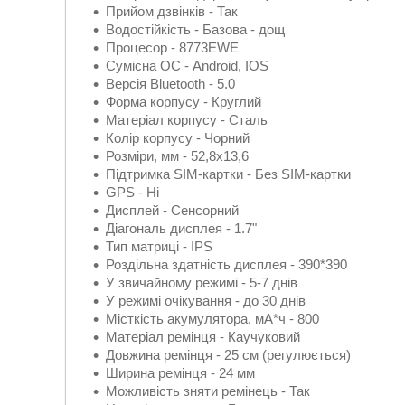
Прийом дзвінків - Так
Водостійкість - Базова - дощ
Процесор - 8773EWE
Сумісна ОС - Android, IOS
Версія Bluetooth - 5.0
Форма корпусу - Круглий
Матеріал корпусу - Сталь
Колір корпусу - Чорний
Розміри, мм - 52,8х13,6
Підтримка SIM-картки - Без SIM-картки
GPS - Ні
Дисплей - Сенсорний
Діагональ дисплея - 1.7"
Тип матриці - IPS
Роздільна здатність дисплея - 390*390
У звичайному режимі - 5-7 днів
У режимі очікування - до 30 днів
Місткість акумулятора, мА*ч - 800
Матеріал ремінця - Каучуковий
Довжина ремінця - 25 см (регулюється)
Ширина ремінця - 24 мм
Можливість зняти ремінець - Так