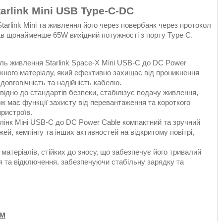
arlink Mini USB Type-C-DC
arlink Mini та живлення його через повербанк через протокол
ав щонайменше 65W вихідний потужності з порту Type C.
ль живлення Starlink Space-X Mini USB-C до DC Power
кного матеріалу, який ефективно захищає від проникнення
довговічність та надійність кабелю.
відно до стандартів безпеки, стабілізує подачу живлення,
ж має функції захисту від перевантаження та короткого
пристроїв.
лінк Міні USB-C до DC Power Cable компактний та зручний
й, кемпінгу та інших активностей на відкритому повітрі,
 матеріалів, стійких до зносу, що забезпечує його тривалий
ня та відключення, забезпечуючи стабільну зарядку та
5м