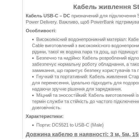
Кабель живлення St
Кабель USB-C – DC
призначений для підключення St
Power Delivery. Важливо, щоб PowerBank підтримув
Особливості:
Високоякісний водонепроникний матеріал: Кабе
Cable виготовлений з високоякісного водонепрони
рідини, такої як водяна пара та дощ, що підвищує 
Безпечно та надійно: Кабель розроблений відпо
забезпечує нормальну роботу обладнання, а тако
замикання, що гарантує безпеку користувачів та 
Гнучкий та портативний: Кабель живлення Стар
для перенесення, ідеально підходить для подороже
надаючи зручне рішення для заряджання.
Міцний та зносостійкий: Кабель виготовлений із
термін служби та стійкість до частого підключен
довговічність.
Характеристики:
Порти: DC5521 to USB-C (Male)
Довжина кабелю в наявності: 3 м, 5м, 1