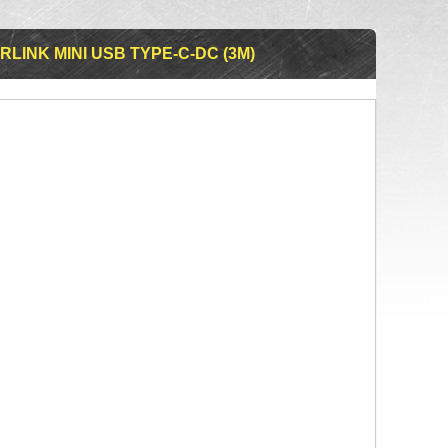
INK MINI USB TYPE-C-DC (3М)