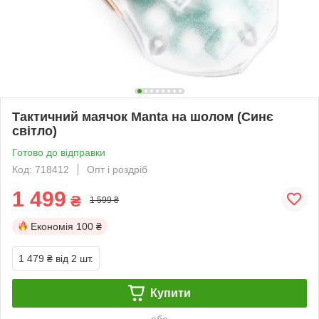
Тактичний маячок Manta на шолом (Синє
світло)
Готово до відправки
Код: 718412
Опт і роздріб
1 499
₴
1 599 ₴
Економія
100 ₴
1 479 ₴
від 2 шт.
Купити
або