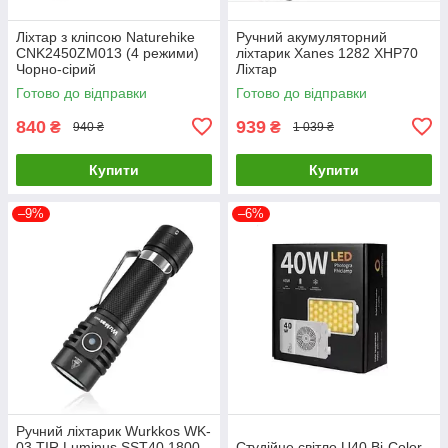
Ліхтар з кліпсою Naturehike
Ручний акумуляторний
CNK2450ZM013 (4 режими)
ліхтарик Xanes 1282 XHP70
Чорно-сірий
Ліхтар
Готово до відправки
Готово до відправки
840
939
₴
₴
940 ₴
1 039 ₴
Купити
Купити
–9%
–6%
Ручний ліхтарик Wurkkos WK-
03 TIR Luminus SST40 1800
Студійне світло U40 Bi-Color