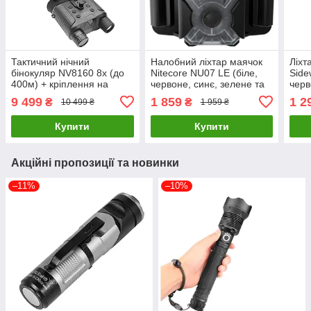
Тактичний нічний
Налобний ліхтар маячок
Ліхт
бінокуляр NV8160 8х (до
Nitecore NU07 LE (біле,
Side
400м) + кріплення на
червоне, синє, зелене та
черв
голову + кріплення на
жовте світло)
сині
9 499
1 859
1 2
₴
₴
10 499 ₴
1 959 ₴
шолом (Чорний)
Купити
Купити
Акційні пропозиції та новинки
–11%
–10%