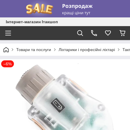
Інтернет-магазин Ітакшоп
Товари та послуги
Ліхтарики і професійні ліхтарі
Так
–6%