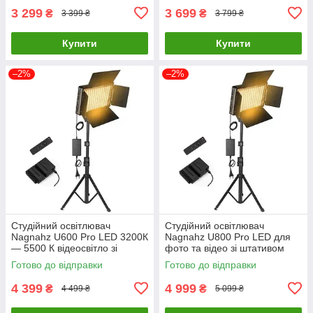
3 299
3 699
₴
₴
3 399 ₴
3 799 ₴
Купити
Купити
–2%
–2%
Студійний освітлювач
Студійний освітлювач
Nagnahz U600 Pro LED 3200К
Nagnahz U800 Pro LED для
— 5500 К відеосвітло зі
фото та відео зі штативом
штативом
Готово до відправки
Готово до відправки
4 399
4 999
₴
₴
4 499 ₴
5 099 ₴