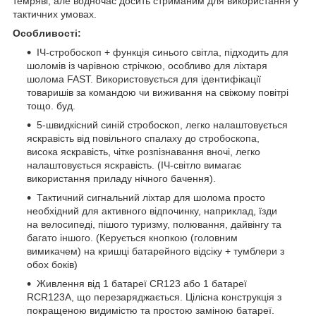
темряві, але водночас досить стриманим для використання у
тактичних умовах.
Особливості:
ІЧ-стробоскоп + функція синього світла, підходить для
шоломів із чарівною стрічкою, особливо для ліхтаря
шолома FAST. Використовується для ідентифікації
товаришів за командою чи виживання на свіжому повітрі
тощо. буд.
5-швидкісний синій стробоскоп, легко налаштовується
яскравість від повільного спалаху до стробоскопа,
висока яскравість, чітке розпізнавання вночі, легко
налаштовується яскравість. (ІЧ-світло вимагає
використання приладу нічного бачення).
Тактичний сигнальний ліхтар для шолома просто
необхідний для активного відпочинку, наприклад, їзди
на велосипеді, пішого туризму, полювання, дайвінгу та
багато іншого. (Керується кнопкою (головним
вимикачем) на кришці батарейного відсіку + тумблери з
обох боків)
Живлення від 1 батареї CR123 або 1 батареї
RCR123A, що перезаряджається. Цілісна конструкція з
покращеною видимістю та простою заміною батареї.