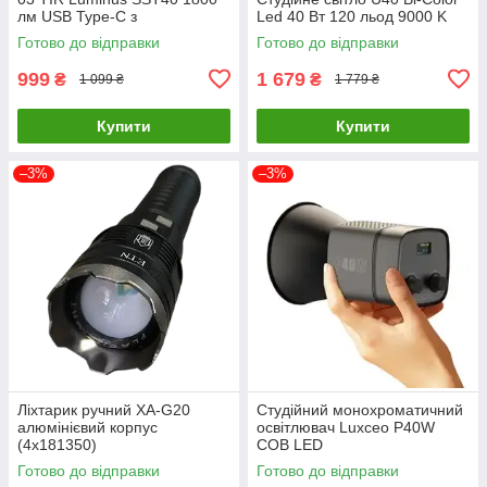
лм USB Type-C з
Led 40 Вт 120 льод 9000 K
акумулятором Wurkkos 3000
Готово до відправки
Готово до відправки
mAh Чорний
999
1 679
₴
₴
1 099 ₴
1 779 ₴
Купити
Купити
–3%
–3%
Ліхтарик ручний XA-G20
Студійний монохроматичний
алюмінієвий корпус
освітлювач Luxceo P40W
(4х181350)
COB LED
Готово до відправки
Готово до відправки