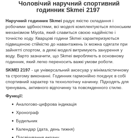
Чоловічий наручний спортивний
годинник Skmei 2197
Наручний годинник Skmei
радує якістю складання і
робочими здібностями, всі моделі комплектуються японським
механізмом Miyota, який славиться своєю надійністю і
точністю ходу. Кварцові години Skmei характеризуються
підвищеною стійкістю до навантажень їх можна одягати при
зайнятті спортом, а деякі моделі витримують занурення у
воду. Варто зазначити, що Skmei виробляють в основному
годинник, який легко переносить важкі умови роботи.
SKMEI 2197
- це універсальний аксесуар у мінімалістичному
та строгому виконанні. Годинник гармонійно поєднує в собі
спортивний характер та технологічну начинку. Підходять для
тренувань, активного відпочинку та повсякденного стилю.
Функції:
Аналогово-цифрова індикація
Хронограф
Будильник
Календар (дата, день тижня)
Підсвічування екрану