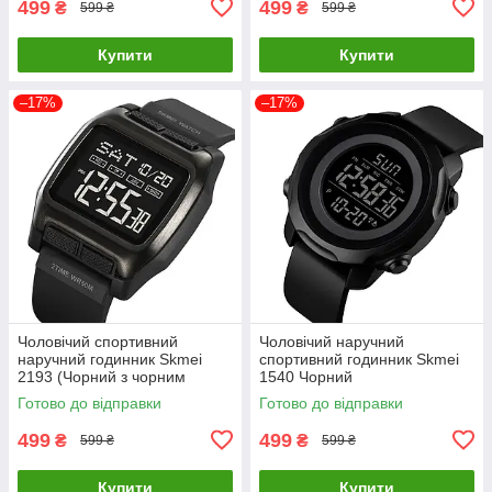
499
499
₴
₴
599 ₴
599 ₴
Купити
Купити
–17%
–17%
Чоловічий спортивний
Чоловічий наручний
наручний годинник Skmei
спортивний годинник Skmei
2193 (Чорний з чорним
1540 Чорний
циферблатом)
Готово до відправки
Готово до відправки
499
499
₴
₴
599 ₴
599 ₴
Купити
Купити