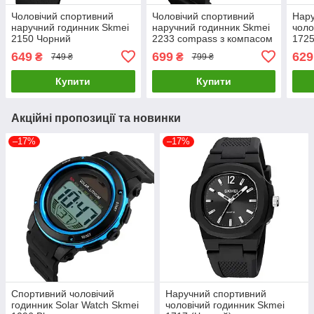
Чоловічий спортивний
Чоловічий спортивний
Нару
наручний годинник Skmei
наручний годинник Skmei
чоло
2150 Чорний
2233 compass з компасом
1725
(Чорний)
649
699
629
₴
₴
749 ₴
799 ₴
Купити
Купити
Акційні пропозиції та новинки
–17%
–17%
Спортивний чоловічий
Наручний спортивний
годинник Solar Watch Skmei
чоловічий годинник Skmei