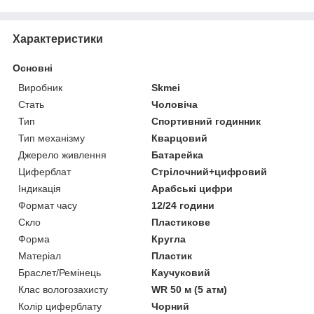
Характеристики
Основні
Виробник
Skmei
Стать
Чоловіча
Тип
Спортивний годинник
Тип механізму
Кварцовий
Джерело живлення
Батарейка
Циферблат
Стрілочний+цифровий
Індикація
Арабські цифри
Формат часу
12/24 години
Скло
Пластикове
Форма
Кругла
Матеріал
Пластик
Браслет/Ремінець
Каучуковий
Клас вологозахисту
WR 50 м (5 атм)
Колір циферблату
Чорний