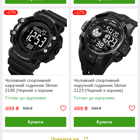
–17%
–17%
Чоловічий спортивний
Чоловічий спортивний
наручний годинник Skmei
наручний годинник Skmei
2195 (Чорний з чорним
2123 (Чорний з чорним)
циферблатом)
Готово до відправки
Готово до відправки
499
499
₴
₴
599 ₴
599 ₴
Купити
Купити
Показати ще