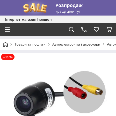
Інтернет-магазин Ітакшоп
Товари та послуги
Автоелектроніка і аксесуари
Авто
–15%