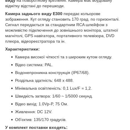
виду
на поворотному кріпленні. Камера має вбудовану
відмітку відстані до перешкоди.
Камера заднього виду E300
передає кольорове
зображення. Кут огляду становить 170 град. по горизонталі.
Сигнал передається за стандартним RCA шлейфом з
можливістю підключення до зовнішнього монітора, штатної
магнітолі, GPS навігатора, портативного телевізора, DVD
плеєра, відеореєстратора та ін.
Характеристики:
Камера високої чіткості та з широким кутом огляду.
Відео система: PAL.
Водонепроникна конструкція (IP67/68).
Роздільна здатність: 648 х 488.
Мінімальна освітленість: 0,1 Lux/F = 1,2.
Швидкість затвора: 1/60 ~ 1/5000 секунд.
Відео вихід: 1.0Vp-P, 75 Ом.
Живлення: DC 12V.
Об'єктив: 135/170 градусів.
У комплект поставки входять: