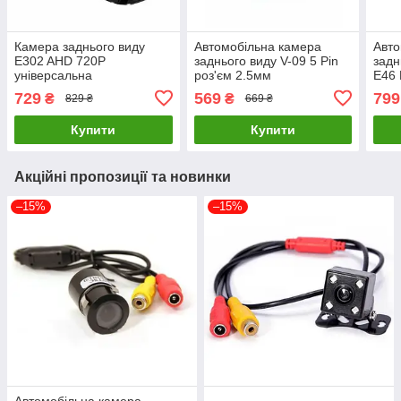
Камера заднього виду
Автомобільна камера
Авто
E302 AHD 720P
заднього виду V-09 5 Pin
задн
універсальна
роз'єм 2.5мм
E46 
універсальна
HS-
729
569
799
₴
₴
829 ₴
669 ₴
Купити
Купити
Акційні пропозиції та новинки
–15%
–15%
Автомобільна камера