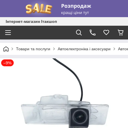
Інтернет-магазин Ітакшоп
Товари та послуги
Автоелектроніка і аксесуари
Авто
–9%