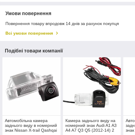
Умови повернення
Повернення товару впродовж 14 днів за рахунок покупця
Всі умови повернення
Подібні товари компанії
Автомобільна камера
Камера заднього виду на
Авто
заднього виду в номерний
номерний знак Audi A1 A3
задн
знак Nissan X-trail Qashqai
A4 A7 Q3 Q5 (2012-14) 2
знак
(2008-12) Сitroen С5 AHD
реж. HS-8202 матриця
мат