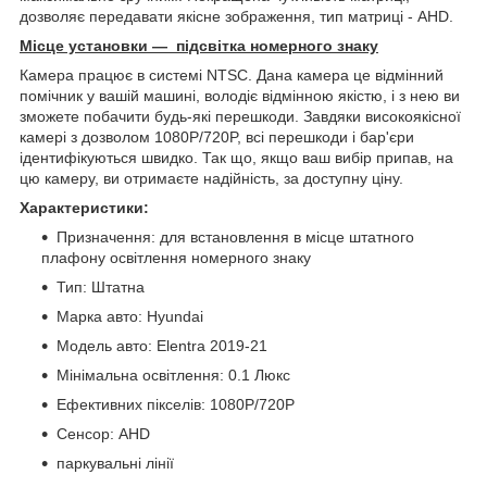
дозволяє передавати якісне зображення, тип матриці - AHD.
Місце установки —
підсвітка номерного знаку
Камера працює в системі NTSC. Дана камера це відмінний
помічник у вашій машині, володіє відмінною якістю, і з нею ви
зможете побачити будь-які перешкоди. Завдяки високоякісної
камері з дозволом 1080P/720P, всі перешкоди і бар'єри
ідентифікуються швидко. Так що, якщо ваш вибір припав, на
цю камеру, ви отримаєте надійність, за доступну ціну.
Характеристики:
Призначення: для встановлення в місце штатного
плафону освітлення номерного знаку
Тип: Штатна
Марка авто: Hyundai
Модель авто: Elentra 2019-21
Мінімальна освітлення: 0.1 Люкс
Ефективних пікселів: 1080P/720P
Сенсор: AHD
паркувальні лінії