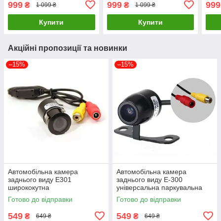
999
999
999
₴
₴
1 099 ₴
1 099 ₴
720х1080
AHD 1080P/720P
Купити
Купити
Акційні пропозиції та новинки
–15%
–15%
Автомобільна камера
Автомобільна камера
заднього виду E301
заднього виду E-300
ширококутна
універсальна паркувальна
Готово до відправки
Готово до відправки
549
549
₴
₴
649 ₴
649 ₴