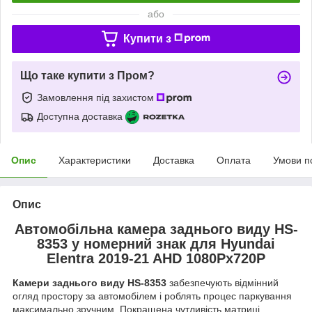
або
Купити з
Що таке купити з Пром?
Замовлення під захистом
Доступна доставка
Опис
Характеристики
Доставка
Оплата
Умови п
Опис
Автомобільна камера заднього виду HS-
8353 у номерний знак для Hyundai
Elentra 2019-21 AHD 1080Pх720P
Камери заднього виду HS-8353
забезпечують відмінний
огляд простору за автомобілем і роблять процес паркування
максимально зручним. Покращена чутливість матриці,