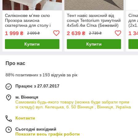
Силіконове м'яке скло
Тент навіс захисний від
Сітк
Прозора захисна
сонця Tentorium трикутний
для 
скатертина для столу і
4х5х6.4м Сітка (Бежевий)
(2х1
меблів Soft Glass
1 999
2 639
1 3
₴
₴
2 099 ₴
2 739 ₴
(2.3х1.0м) товщина 1.5 мм
Купити
Купити
Про нас
88% позитивних з 193 відгуків за рік
Працює з 27.07.2017
м. Вінниця
Самовивіз будь-якого товару (можна буде забрати прям
зі складу) вул. Келецька, б. 50 Вінниця , Вінниця, Україна
Контакти
Сьогодні вихідний
Показати весь графік роботи