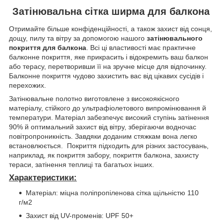
Затінювальна сітка ширма для балкона
Отримайте більше конфіденційності, а також захист від сонця,
дощу, пилу та вітру за допомогою нашого
затінювального
покриття для балкона
. Всі ці властивості має практичне
балконне покриття, яке прикрасить і відокремить ваш балкон
або терасу, перетворивши її на зручне місце для відпочинку.
Балконне покриття чудово захистить вас від цікавих сусідів і
перехожих.
Затінювальне полотно виготовлене з високоякісного
матеріалу, стійкого до ультрафіолетового випромінювання й
температури. Матеріал забезпечує високий ступінь затінення
90% й оптимальний захист від вітру, зберігаючи водночас
повітропроникність. Завдяки доданим стяжкам вона легко
встановлюється. Покриття підходить для різних застосувань,
наприклад, як покриття забору, покриття балкона, захисту
тераси, затінення теплиці та багатьох інших.
Характеристики:
Матеріал: міцна поліпропіленова сітка щільністю 110
г/м2
Захист від UV-променів: UPF 50+