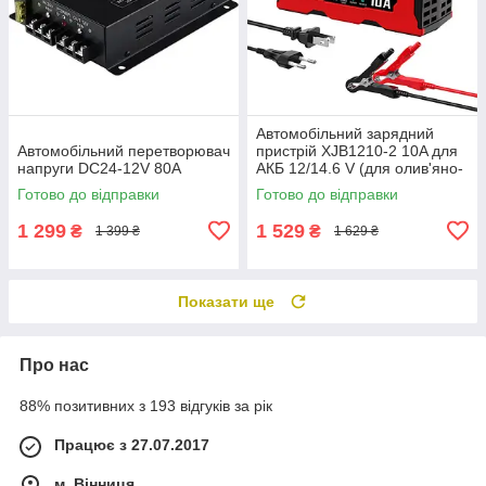
Автомобільний зарядний
Автомобільний перетворювач
пристрій XJB1210-2 10A для
напруги DC24-12V 80A
АКБ 12/14.6 V (для олив'яно-
кислотних AGM Гель
Готово до відправки
Готово до відправки
LiFePO4) імпульсний Smart +
LCD
1 299
1 529
₴
₴
1 399 ₴
1 629 ₴
Показати ще
Про нас
88% позитивних з 193 відгуків за рік
Працює з 27.07.2017
м. Вінниця