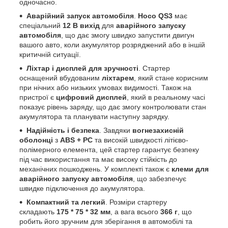
одночасно.
Аварійний запуск автомобіля
.
Hoco QS3
має
спеціальний
12 В вихід
для
аварійного запуску
автомобіля
, що дає змогу швидко запустити двигун
вашого авто, коли акумулятор розряджений або в іншій
критичній ситуації.
Ліхтар і дисплей для зручності
. Стартер
оснащений вбудованим
ліхтарем
, який стане корисним
при нічних або низьких умовах видимості. Також на
пристрої є
цифровий дисплей
, який в реальному часі
показує рівень заряду, що дає змогу контролювати стан
акумулятора та планувати наступну зарядку.
Надійність і безпека
. Завдяки
вогнезахисній
оболонці
з
ABS + PC
та високій швидкості літієво-
полімерного елемента, цей стартер гарантує безпеку
під час використання та має високу стійкість до
механічних пошкоджень. У комплекті також є
клеми для
аварійного запуску автомобіля
, що забезпечує
швидке підключення до акумулятора.
Компактний та легкий
. Розміри стартеру
складають
175 * 75 * 32 мм
, а вага всього
366 г
, що
робить його зручним для зберігання в автомобілі та