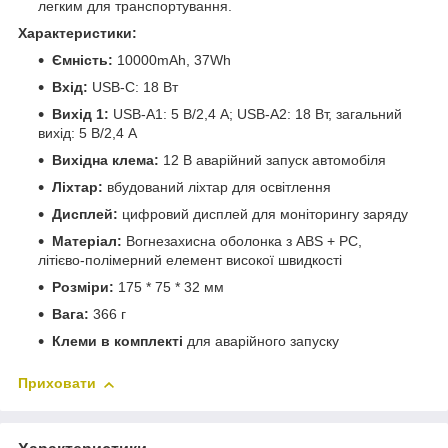
легким для транспортування.
Характеристики:
Ємність:
10000mAh, 37Wh
Вхід:
USB-C: 18 Вт
Вихід 1:
USB-A1: 5 В/2,4 А; USB-A2: 18 Вт, загальний
вихід: 5 В/2,4 А
Вихідна клема:
12 В аварійний запуск автомобіля
Ліхтар:
вбудований ліхтар для освітлення
Дисплей:
цифровий дисплей для моніторингу заряду
Матеріал:
Вогнезахисна оболонка з ABS + PC,
літієво-полімерний елемент високої швидкості
Розміри:
175 * 75 * 32 мм
Вага:
366 г
Клеми в комплекті
для аварійного запуску
Приховати