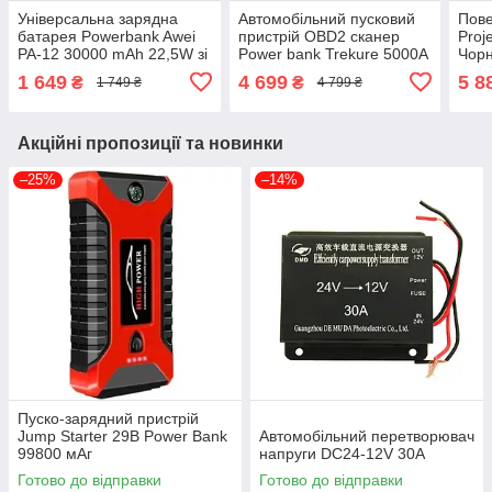
Універсальна зарядна
Автомобільний пусковий
Пове
батарея Powerbank Awei
пристрій OBD2 сканер
Proj
PA-12 30000 mAh 22,5W зі
Power bank Trekure 5000A
Чор
швидким заряджанням
3в1
1 649
4 699
5 8
₴
₴
1 749 ₴
4 799 ₴
Чорний
Акційні пропозиції та новинки
–25%
–14%
Пуско-зарядний пристрій
Jump Starter 29B Power Bank
Автомобільний перетворювач
99800 мАг
напруги DC24-12V 30A
Готово до відправки
Готово до відправки