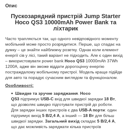
Опис
Пускозарядний пристрій Jump Starter
Hoco QS3 10000mAh Power Bank та
ліхтарик
Часто трапляється так, що одного невідповідного моменту
мобільний може просто розрядитися. Перше, що спадає на
думку – це знайти найближчу розетку. Однак коли елемент
енергії сів у лісі, такий варіант не підходить. Але є один вихід
– використовувати power bank
Hoco QS3
10000mAh 37Wh
1200A, адже він зможе віддати дорогоцінну енергію
постраждалому мобільному пристрої. Модель краще підійде
для авто та порадує сучасним виглядом та функціоналом.
Особливості:
Швидке та зручне заряджання
.
Hoco
QS3
підтримує
USB-C
вхід для швидкої зарядки
18 Вт
,
що дозволяє швидко підготувати пристрій до роботи.
Для зарядки інших пристроїв є два
USB-A порти
: один
підтримує вихід
5 В/2,4 А
, а інший —
18 Вт
для більш
швидкої зарядки.
Загальний вихід
складає
5 В/2,4 А
,
що дає можливість заряджати кілька пристроїв