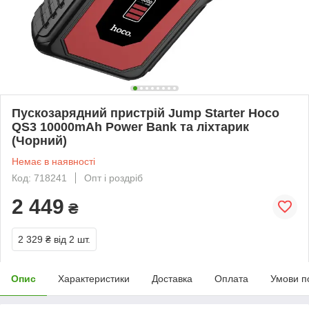
Пускозарядний пристрій Jump Starter Hoco
QS3 10000mAh Power Bank та ліхтарик
(Чорний)
Немає в наявності
Код: 718241
Опт і роздріб
2 449
₴
2 329 ₴
від 2 шт.
Опис
Характеристики
Доставка
Оплата
Умови п