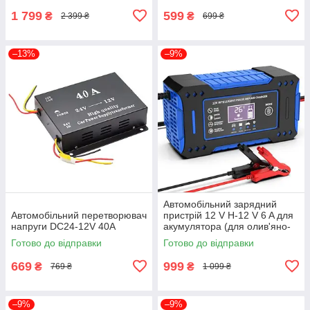
1 799
599
₴
₴
2 399 ₴
699 ₴
–13%
–9%
Автомобільний зарядний
Автомобільний перетворювач
пристрій 12 V H-12 V 6 A для
напруги DC24-12V 40A
акумулятора (для олив'яно-
кислотних AGM GEL) Smart +
Готово до відправки
Готово до відправки
LCD Синій
669
999
₴
₴
769 ₴
1 099 ₴
–9%
–9%