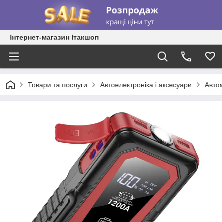
Інтернет-магазин Ітакшоп
Товари та послуги
Автоелектроніка і аксесуари
Автом