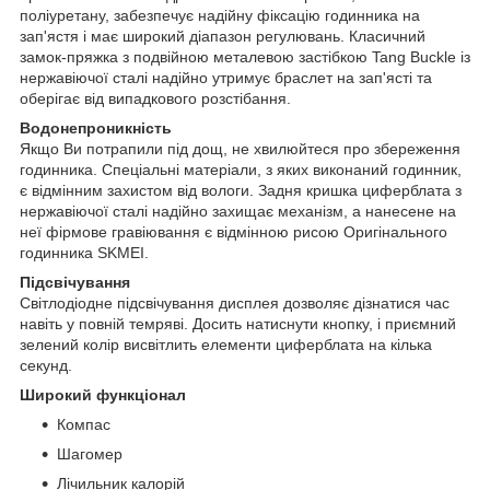
поліуретану, забезпечує надійну фіксацію годинника на
зап'ястя і має широкий діапазон регулювань. Класичний
замок-пряжка з подвійною металевою застібкою Tang Buckle із
нержавіючої сталі надійно утримує браслет на зап'ясті та
оберігає від випадкового розстібання.
Водонепроникність
Якщо Ви потрапили під дощ, не хвилюйтеся про збереження
годинника. Спеціальні матеріали, з яких виконаний годинник,
є відмінним захистом від вологи. Задня кришка циферблата з
нержавіючої сталі надійно захищає механізм, а нанесене на
неї фірмове гравіювання є відмінною рисою Оригінального
годинника SKMEI.
Підсвічування
Світлодіодне підсвічування дисплея дозволяє дізнатися час
навіть у повній темряві. Досить натиснути кнопку, і приємний
зелений колір висвітлить елементи циферблата на кілька
секунд.
Широкий функціонал
Компас
Шагомер
Лічильник калорій