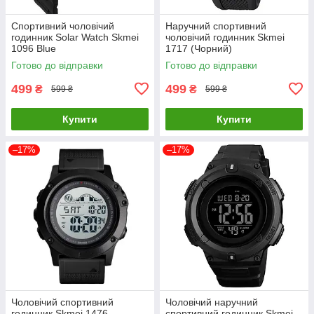
Спортивний чоловічий
Наручний спортивний
годинник Solar Watch Skmei
чоловічий годинник Skmei
1096 Blue
1717 (Чорний)
Готово до відправки
Готово до відправки
499
499
₴
₴
599 ₴
599 ₴
Купити
Купити
–17%
–17%
Чоловічий спортивний
Чоловічий наручний
годинник Skmei 1476
спортивний годинник Skmei