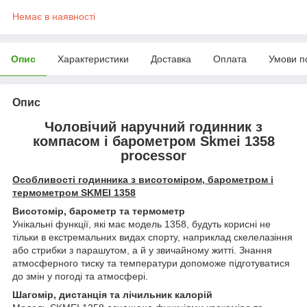
Немає в наявності
Опис
Характеристики
Доставка
Оплата
Умови п
Опис
Чоловічий наручний годинник з
компасом і барометром Skmei 1358
processor
Особливості годинника з висотоміром, барометром і
термометром SKMEI 1358
Висотомір, барометр та термометр
Унікальні функції, які має модель 1358, будуть корисні не
тільки в екстремальних видах спорту, наприклад скелелазіння
або стрибки з парашутом, а й у звичайному житті. Знання
атмосферного тиску та температури допоможе підготуватися
до змін у погоді та атмосфері.
Шагомір, дистанція та лічильник калорій