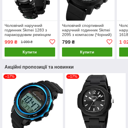
Чоловічий наручний
Чоловічий спортивний
Чоло
годинник Skmei 1283 з
наручний годинник Skmei
нару
паракордовим ремінцем
2095 з компасом (Чорний)
1618
(Чорний)
999
799
1 0
₴
₴
1 099 ₴
Купити
Купити
Акційні пропозиції та новинки
–17%
–17%