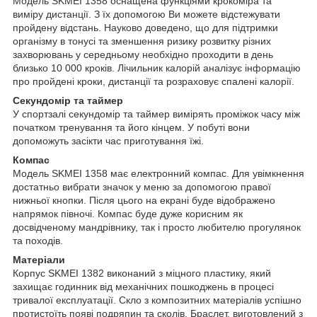
Модель SKMEI 1358 оснащена функціями крокоміра та
виміру дистанції. З їх допомогою Ви можете відстежувати
пройдену відстань. Науково доведено, що для підтримки
організму в тонусі та зменшення ризику розвитку різних
захворювань у середньому необхідно проходити в день
близько 10 000 кроків. Лічильник калорій аналізує інформацію
про пройдені кроки, дистанції та розраховує спалені калорії.
Секундомір та таймер
У спортзалі секундомір та таймер вимірять проміжок часу між
початком тренування та його кінцем. У побуті вони
допоможуть засікти час приготування їжі.
Компас
Модель SKMEI 1358 має електронний компас. Для увімкнення
достатньо вибрати значок у меню за допомогою правої
нижньої кнопки. Після цього на екрані буде відображено
напрямок півночі. Компас буде дуже корисним як
досвідченому мандрівнику, так і просто любителю прогулянок
та походів.
Матеріали
Корпус SKMEI 1382 виконаний з міцного пластику, який
захищає годинник від механічних пошкоджень в процесі
тривалої експлуатації. Скло з композитних матеріалів успішно
протистоїть появі подряпин та сколів. Браслет, виготовлений з