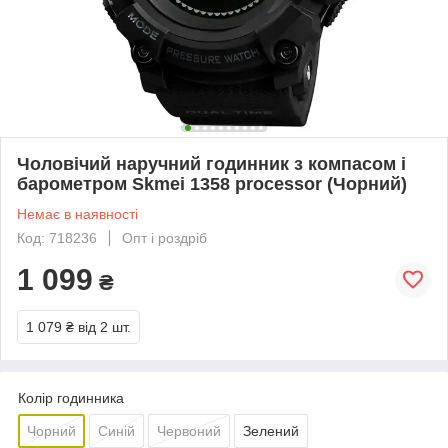
Чоловічий наручний годинник з компасом і
барометром Skmei 1358 processor (Чорний)
Немає в наявності
Код: 718236
Опт і роздріб
1 099
₴
1 079 ₴
від 2 шт.
Колір годинника
Чорний
Синій
Червоний
Зелений