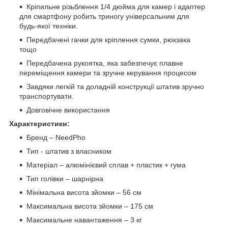
Кріпильне різьблення 1/4 дюйма для камер і адаптер
для смартфону робить триногу універсальним для
будь-якої техніки.
Передбачені гачки для кріплення сумки, рюкзака
тощо
Передбачена рукоятка, яка забезпечує плавне
переміщення камери та зручне керування процесом
Завдяки легкій та доладній конструкції штатив зручно
транспортувати.
Довговічне використання
Характеристики:
Бренд – NeedPho
Тип - штатив з власником
Матеріал – алюмінієвий сплав + пластик + гума
Тип голівки – шарнірна
Мінімальна висота зйомки – 56 см
Максимальна висота зйомки – 175 см
Максимальне навантаження – 3 кг