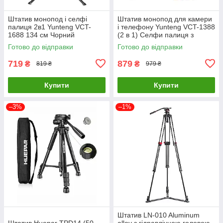
Штатив монопод і селфі
Штатив монопод для камери
палиця 2в1 Yunteng VCT-
і телефону Yunteng VCT-1388
1688 134 см Чорний
(2 в 1) Селфи палиця з
пультом
Готово до відправки
Готово до відправки
719
879
₴
₴
819 ₴
979 ₴
Купити
Купити
–3%
–1%
Штатив LN-010 Aluminum
Штатив Huepar TPD14 (50-
alloy з гідравлічною головою