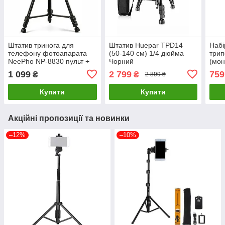
Штатив тринога для
Штатив Huepar TPD14
Набі
телефону фотоапарата
(50-140 см) 1/4 дюйма
трип
NeePho NP-8830 пульт +
Чорний
(мон
чохол (54-155см) Чорний
1288
1 099
2 799
759
₴
₴
2 899 ₴
288)
Купити
Купити
Акційні пропозиції та новинки
–12%
–10%