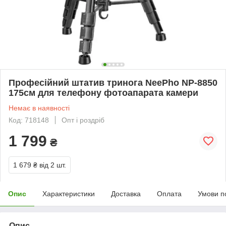
Професійний штатив тринога NeePho NP-8850
175см для телефону фотоапарата камери
Немає в наявності
Код: 718148
Опт і роздріб
1 799
₴
1 679 ₴
від 2 шт.
Опис
Характеристики
Доставка
Оплата
Умови п
Опис