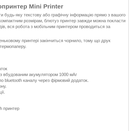
принтер Mini Printer
 будь-яку текстову або графічну інформацію прямо з вашого
 компактним розмірам, блютуз принтер завжди можна покласти
ів, вся робота з мобільним принтером проводиться за
еньковому принтері закінчиться чорнило, тому що друк
 термопаперу.
аток
 з вбудованим акумулятором 1000 мАг
 bluetooth каналу через фірмовий додаток.
ну.
ії.
th принтер