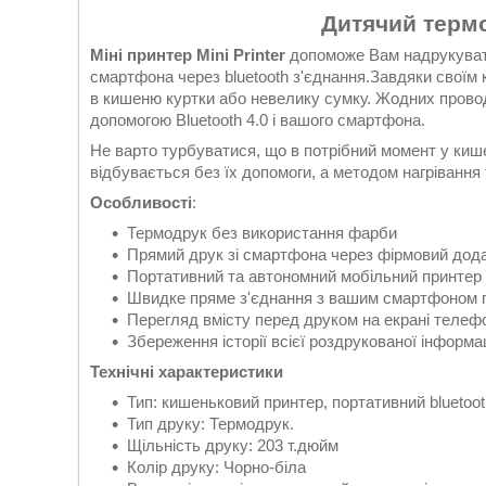
Дитячий термо
Міні принтер Mini Printer
допоможе Вам надрукувати
смартфона через bluetooth з'єднання.Завдяки своїм
в кишеню куртки або невелику сумку. Жодних провод
допомогою Bluetooth 4.0 і вашого смартфона.
Не варто турбуватися, що в потрібний момент у киш
відбувається без їх допомоги, а методом нагрівання
Особливості
:
Термодрук без використання фарби
Прямий друк зі смартфона через фірмовий дод
Портативний та автономний мобільний принтер
Швидке пряме з'єднання з вашим смартфоном по
Перегляд вмісту перед друком на екрані телефо
Збереження історії всієї роздрукованої інформац
Технічні характеристики
Тип: кишеньковий принтер, портативний bluetoo
Тип друку: Термодрук.
Щільність друку: 203 т.дюйм
Колір друку: Чорно-біла