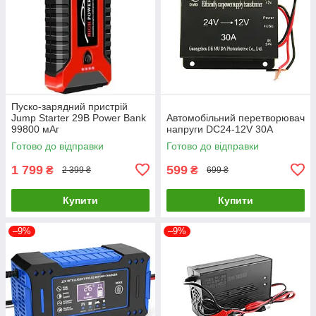
Пуско-зарядний пристрій
Jump Starter 29B Power Bank
Автомобільний перетворювач
99800 мАг
напруги DC24-12V 30A
Готово до відправки
Готово до відправки
1 799
599
₴
₴
2 399 ₴
699 ₴
Купити
Купити
–9%
–9%