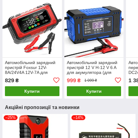
Автомобільний зарядний
Автомобільний зарядний
Авто
пристрій Foxsur 12V-
пристрій 12 V H-12 V 6 A
пере
8A/24V4A 12V-7A для
для акумулятора (для
DC2
акумулятора
олив'яно-кислотних AGM
829
999
1 3
₴
₴
1 099 ₴
GEL) Smart + LCD Синій
Купити
Купити
Акційні пропозиції та новинки
–25%
–14%