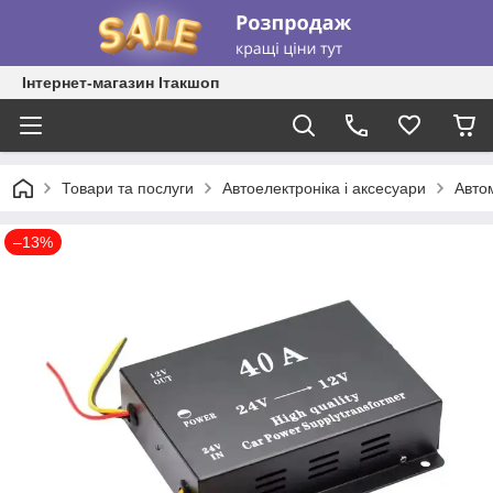
Інтернет-магазин Ітакшоп
Товари та послуги
Автоелектроніка і аксесуари
Автом
–13%