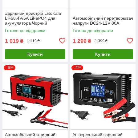
Зарядний пристрій LiitoKala
Lii-58.4V/5A LiFePO4 для
Автомобільний перетворювач
акумулятора Чорний
напруги DC24-12V 80A
Готово до відправки
Готово до відправки
1 019
1 299
₴
₴
1 119 ₴
1 399 ₴
Купити
Купити
–6%
–4%
Автомобільний зарядний
Універсальний зарядний