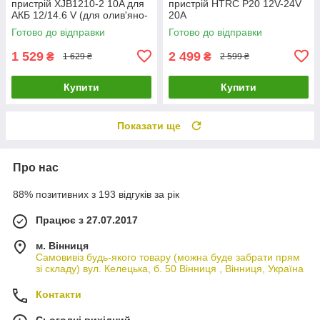
пристрій XJB1210-2 10A для
пристрій HTRC P20 12V-24V
АКБ 12/14.6 V (для олив'яно-
20A
кислотних AGM Гель
Готово до відправки
Готово до відправки
LiFePO4) імпульсний Smart +
LCD
1 529
2 499
₴
₴
1 629 ₴
2 599 ₴
Купити
Купити
Показати ще
Про нас
88% позитивних з 193 відгуків за рік
Працює з 27.07.2017
м. Вінниця
Самовивіз будь-якого товару (можна буде забрати прям
зі складу) вул. Келецька, б. 50 Вінниця , Вінниця, Україна
Контакти
Сьогодні вихідний