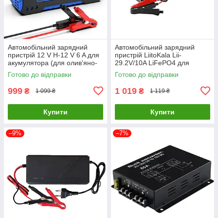
Автомобільний зарядний
Автомобільний зарядний
пристрій 12 V H-12 V 6 A для
пристрій LiitoKala Lii-
акумулятора (для олив'яно-
29.2V/10A LiFePO4 для
кислотних AGM GEL) Smart +
акумулятора Чорний
Готово до відправки
Готово до відправки
LCD Синій
999
1 019
₴
₴
1 099 ₴
1 119 ₴
Купити
Купити
–9%
–7%