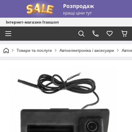
Інтернет-магазин Ітакшоп
Товари та послуги
Автоелектроніка і аксесуари
Авто