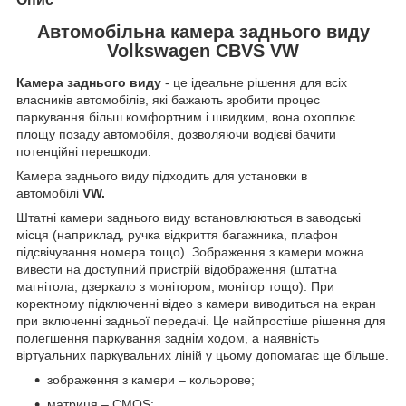
Автомобільна камера заднього виду
Volkswagen CBVS VW
Камера заднього виду
- це ідеальне рішення для всіх
власників автомобілів, які бажають зробити процес
паркування більш комфортним і швидким, вона охоплює
площу позаду автомобіля, дозволяючи водієві бачити
потенційні перешкоди.
Камера заднього виду підходить для установки в
автомобілі
VW.
Штатні камери заднього виду встановлюються в заводські
місця (наприклад, ручка відкриття багажника, плафон
підсвічування номера тощо). Зображення з камери можна
вивести на доступний пристрій відображення (штатна
магнітола, дзеркало з монітором, монітор тощо). При
коректному підключенні відео з камери виводиться на екран
при включенні задньої передачі. Це найпростіше рішення для
полегшення паркування заднім ходом, а наявність
віртуальних паркувальних ліній у цьому допомагає ще більше.
зображення з камери – кольорове;
матриця – CMOS;