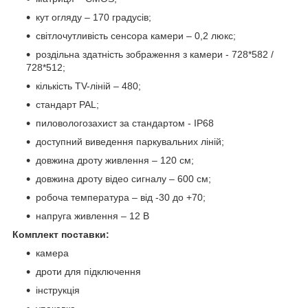
кут огляду – 170 градусів;
світлочутливість сенсора камери – 0,2 люкс;
роздільна здатність зображення з камери - 728*582 /
728*512;
кількість TV-ліній – 480;
стандарт PAL;
пиловологозахист за стандартом - IP68
доступний виведення паркувальних ліній;
довжина дроту живлення – 120 см;
довжина дроту відео сигналу – 600 см;
робоча температура – ​​від -30 до +70;
напруга живлення – 12 В
Комплект поставки:
камера
дроти для підключення
інструкція