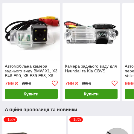
Автомобільна камера
Камера заднього виду для
Авто
заднього виду BMW X1, X3
Hyundai та Kia CBVS
пере
E46 E90, X5 E39 E53, X6
Volk
HS-8020 CCD
F
799
799
999
₴
₴
899 ₴
899 ₴
Купити
Купити
Акційні пропозиції та новинки
–15%
–15%