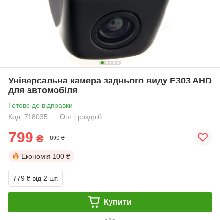
Універсальна камера заднього виду E303 AHD
для автомобіля
Готово до відправки
Код: 718035
Опт і роздріб
799
₴
899 ₴
Економія
100 ₴
779 ₴
від 2 шт.
Купити
або