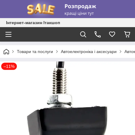
Інтернет-магазин Ітакшоп
Товари та послуги
Автоелектроніка і аксесуари
Авто
–11%