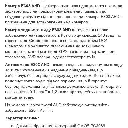
Камера E303 AHD
– універсальна накладна металева камера
заднього виду на поворотному кріпленні. Камера має
вбудовану відмітку відстані до перешкоди. Камера E303 AHD –
призначена для встановлення над номером.
Камера заднього виду E303 AHD
передає кольорове
зображення найвищої якості. Кут огляду складає 140 град. по
горизонталі. Сигнал передається за стандартним RCA
шлейфом з можливістю підключення до зовнішнього
монітора, штатної магнітолі, GPS навігатора, портативного
телевізора, DVD плеєра, відеореєстратора та ін.
Автокамера E303 AHD
- камера заднього виду з кутом огляду
140° та з кріпленнями є надійним обладнанням, що
забезпечує безпеку під час руху заднім ходом. Вона не лише
полегшує життя водія під час паркування, а й гарантує
безпеку навколишнім учасникам дорожнього руху. У темряві з
освітленістю 0.1 Lux/F = 1,2 такий прилад «бачить» набагато
краще за водія.
Ця камера високої якості AHD забезпечує високу якість
зображення 520 TV ліній.
Характеристики:
Датчик зображення: кольоровий CMOS PC3089