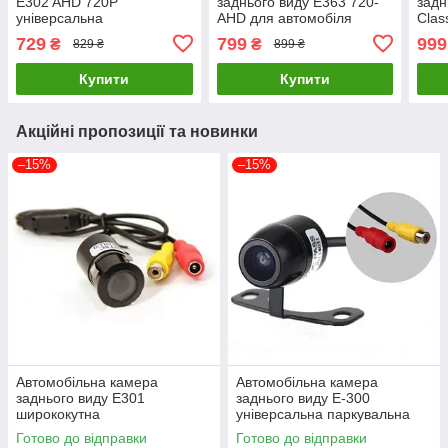
E302 AHD 720P
заднього виду E363 720-
задн
універсальна
AHD для автомобіля
Clas
14) 
729
799
999
₴
₴
829 ₴
899 ₴
Купити
Купити
Акційні пропозиції та новинки
–15%
–15%
Автомобільна камера
Автомобільна камера
заднього виду E301
заднього виду E-300
ширококутна
універсальна паркувальна
Готово до відправки
Готово до відправки