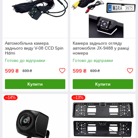
Автомобільна камера
Камера заднього огляду
заднього виду V-08 CCD 5pin
автомобіля JX-9488 у рамці
Hdmi
номера
Готово до відправки
Готово до відправки
599
599
₴
₴
699 ₴
699 ₴
Купити
Купити
–14%
–13%