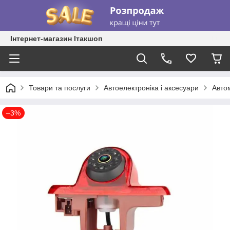
Інтернет-магазин Ітакшоп
Товари та послуги
Автоелектроніка і аксесуари
Авто
–3%