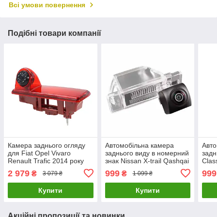
Всі умови повернення
Подібні товари компанії
Камера заднього огляду
Автомобільна камера
Авто
для Fiat Opel Vivaro
заднього виду в номерний
задн
Renault Trafic 2014 року
знак Nissan X-trail Qashqai
Clas
AHD 720-1080 KA-456-OB
(2008-12) Сitroen С5 AHD
14) 
2 979
999
999
₴
₴
3 079 ₴
1 099 ₴
720х1080
Купити
Купити
Акційні пропозиції та новинки