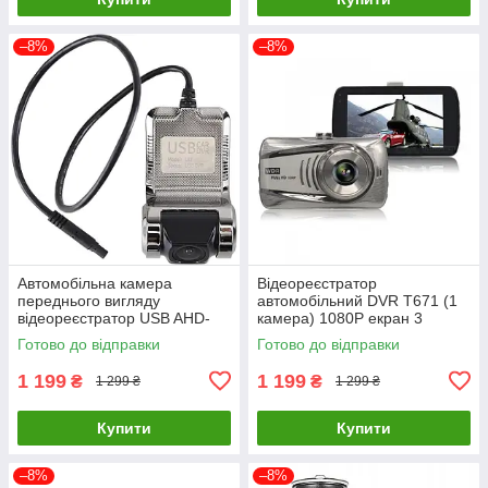
–8%
–8%
Автомобільна камера
Відеореєстратор
переднього вигляду
автомобільний DVR T671 (1
відеореєстратор USB AHD-
камера) 1080P екран 3
720P U2
дюйми
Готово до відправки
Готово до відправки
1 199
1 199
₴
₴
1 299 ₴
1 299 ₴
Купити
Купити
–8%
–8%