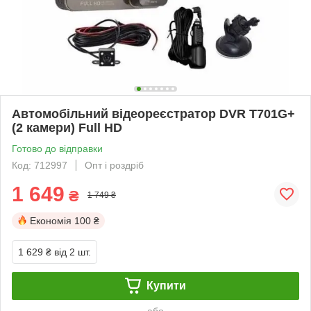
Автомобільний відеореєстратор DVR T701G+
(2 камери) Full HD
Готово до відправки
Код: 712997
Опт і роздріб
1 649
₴
1 749 ₴
Економія
100 ₴
1 629 ₴
від 2 шт.
Купити
або