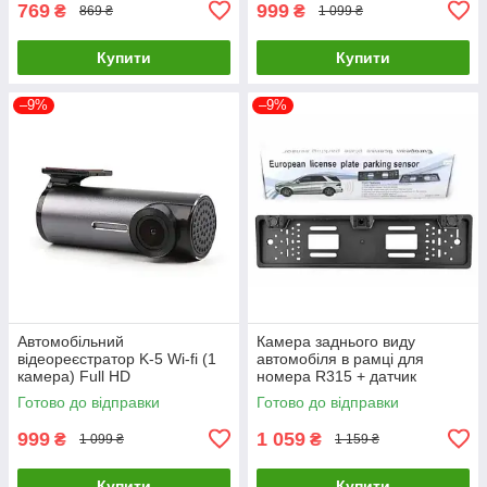
769
999
₴
₴
869 ₴
1 099 ₴
Купити
Купити
–9%
–9%
Автомобільний
Камера заднього виду
відеореєстратор K-5 Wi-fi (1
автомобіля в рамці для
камера) Full HD
номера R315 + датчик
паркування
Готово до відправки
Готово до відправки
999
1 059
₴
₴
1 099 ₴
1 159 ₴
Купити
Купити