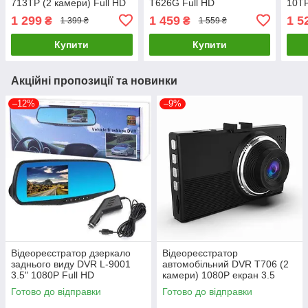
713TP (2 камери) Full HD
T626G Full HD
10TP
1 299
1 459
1 5
₴
₴
1 399 ₴
1 559 ₴
Купити
Купити
Акційні пропозиції та новинки
–12%
–9%
Відеореєстратор дзеркало
Відеореєстратор
заднього виду DVR L-9001
автомобільний DVR T706 (2
3.5" 1080P Full HD
камери) 1080P екран 3.5
дюйми
Готово до відправки
Готово до відправки