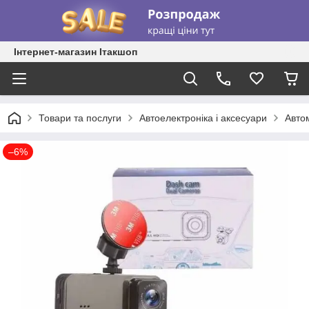
Інтернет-магазин Ітакшоп
Товари та послуги
Автоелектроніка і аксесуари
Авто
–6%