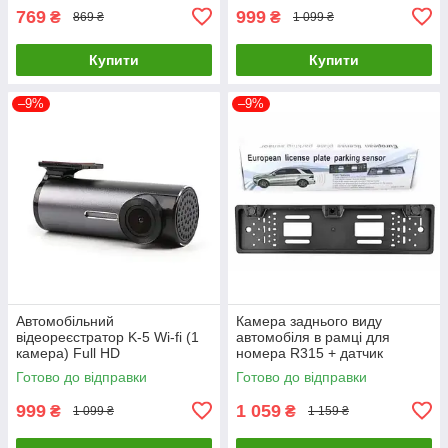
769
999
₴
₴
869 ₴
1 099 ₴
Купити
Купити
–9%
–9%
Автомобільний
Камера заднього виду
відеореєстратор K-5 Wi-fi (1
автомобіля в рамці для
камера) Full HD
номера R315 + датчик
паркування
Готово до відправки
Готово до відправки
999
1 059
₴
₴
1 099 ₴
1 159 ₴