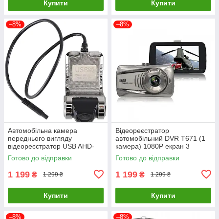
Купити
Купити
–8%
–8%
Автомобільна камера
Відеореєстратор
переднього вигляду
автомобільний DVR T671 (1
відеореєстратор USB AHD-
камера) 1080P екран 3
720P U2
дюйми
Готово до відправки
Готово до відправки
1 199
1 199
₴
₴
1 299 ₴
1 299 ₴
Купити
Купити
–8%
–8%