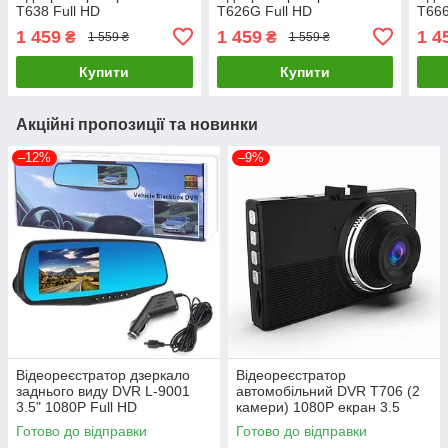
T638 Full HD
T626G Full HD
T666
1 459
1 459
1 4
₴
₴
1 559 ₴
1 559 ₴
Купити
Купити
Акційні пропозиції та новинки
–12%
–9%
Відеореєстратор дзеркало
Відеореєстратор
заднього виду DVR L-9001
автомобільний DVR T706 (2
3.5" 1080P Full HD
камери) 1080P екран 3.5
дюйми
Готово до відправки
Готово до відправки