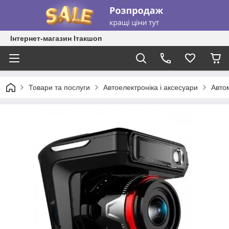
Інтернет-магазин Ітакшоп
Товари та послуги
Автоелектроніка і аксесуари
Авто