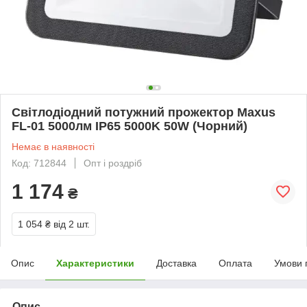
Світлодіодний потужний прожектор Maxus
FL-01 5000лм IP65 5000K 50W (Чорний)
Немає в наявності
Код: 712844
Опт і роздріб
1 174
₴
1 054 ₴
від 2 шт.
Опис
Характеристики
Доставка
Оплата
Умови 
Опис