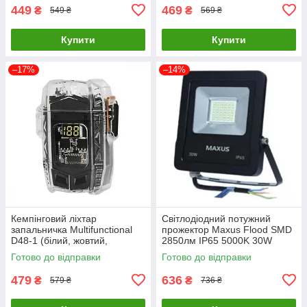
449
469
₴
₴
549 ₴
569 ₴
Купити
Купити
–17%
–14%
Кемпінговий ліхтар
Світлодіодний потужний
запальничка Multifunctional
прожектор Maxus Flood SMD
D48-1 (білий, жовтий,
2850лм IP65 5000K 30W
червоний) + BOX LCD Type-C
(Чорний)
Готово до відправки
Готово до відправки
(11 режимів)
479
636
₴
₴
579 ₴
736 ₴