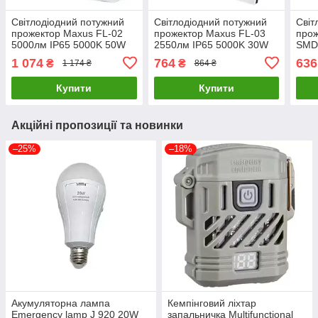
Світлодіодний потужний
Світлодіодний потужний
Світ
прожектор Maxus FL-02
прожектор Maxus FL-03
прож
5000лм IP65 5000K 50W
2550лм IP65 5000K 30W
SMD
(Білий)
30W 
1 074
764
636
₴
₴
1 174 ₴
864 ₴
Купити
Купити
Акційні пропозиції та новинки
–25%
–18%
Акумуляторна лампа
Кемпінговий ліхтар
Emergency lamp J 920 20W
запальничка Multifunctional