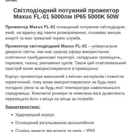
Світлодіодний потужний прожектор
Maxus FL-01 5000лм IP65 5000K 50W
Прожектор Maxus FL-01
оснащений потужним світлодіодом,
який, на відміну від лампи розжарювання, споживає менше
енергії та має тривалий термін служби.
Прожектор світлодіодний Maxus FL-01
– універсальне
джерело світла, яке має широку сферу використання:
освітлення прибудинкової території, складських приміщень,
парковок, газону, рекламних щитів. Також цей освітлювальний
пристрій може використовуватися в приміщенні.
Корпус прожектора виконаний з якісних матеріалів і повністю
герметичний, тому може використовуватися за будь-яких
погодних умов та за будь-якої температури навколишнього
середовища. Компактні розміри та невелика вага дозволяють
переміщати його з місця на місце за потреби.
Характеристики:
Удароміцний корпус
Оснащений регульованим кронштейном
Ступінь захисту від вологи та пилу – IP65