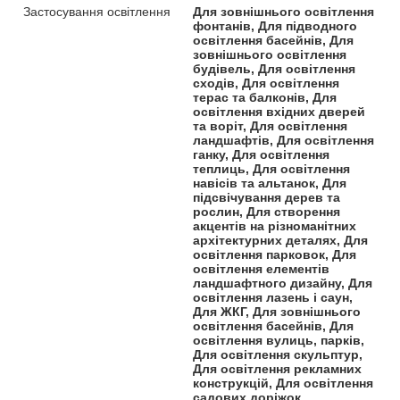
Застосування освітлення
Для зовнішнього освітлення
фонтанів, Для підводного
освітлення басейнів, Для
зовнішнього освітлення
будівель, Для освітлення
сходів, Для освітлення
терас та балконів, Для
освітлення вхідних дверей
та воріт, Для освітлення
ландшафтів, Для освітлення
ганку, Для освітлення
теплиць, Для освітлення
навісів та альтанок, Для
підсвічування дерев та
рослин, Для створення
акцентів на різноманітних
архітектурних деталях, Для
освітлення парковок, Для
освітлення елементів
ландшафтного дизайну, Для
освітлення лазень і саун,
Для ЖКГ, Для зовнішнього
освітлення басейнів, Для
освітлення вулиць, парків,
Для освітлення скульптур,
Для освітлення рекламних
конструкцій, Для освітлення
садових доріжок