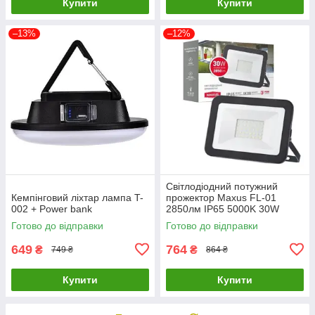
Купити
Купити
–13%
–12%
Світлодіодний потужний
Кемпінговий ліхтар лампа T-
прожектор Maxus FL-01
002 + Power bank
2850лм IP65 5000K 30W
(Чорний)
Готово до відправки
Готово до відправки
649
764
₴
₴
749 ₴
864 ₴
Купити
Купити