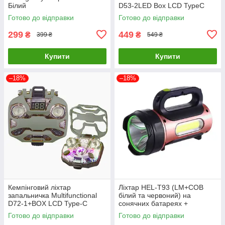
Білий
D53-2LED Box LCD TypeC
(3+1 режим)
Готово до відправки
Готово до відправки
299
449
₴
₴
399 ₴
549 ₴
Купити
Купити
–18%
–18%
Кемпінговий ліхтар
Ліхтар HEL-T93 (LM+COB
запальничка Multifunctional
білий та червоний) на
D72-1+BOX LCD Type-C
сонячних батареях +
(3+3+1 режими)
Powerbank + microUSB (3+4
Готово до відправки
Готово до відправки
режими)