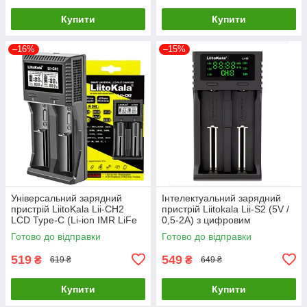
Купити
Купити
–16%
–15%
Універсальний зарядний
Інтелектуальний зарядний
пристрій LiitoKala Lii-CH2
пристрій Liitokala Lii-S2 (5V /
LCD Type-C (Li-ion IMR LiFe
0,5-2А) з цифровим
NiMH) на 2 акумулятори
дисплеєм
Готово до відправки
Готово до відправки
519
549
₴
₴
619 ₴
649 ₴
Купити
Купити