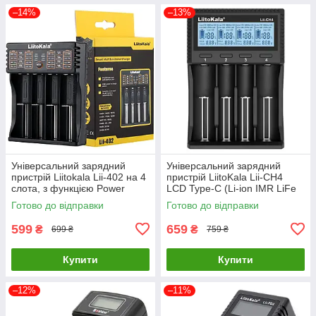
–14%
–13%
Універсальний зарядний
Універсальний зарядний
пристрій Liitokala Lii-402 на 4
пристрій LiitoKala Lii-CH4
слота, з функцією Power
LCD Type-C (Li-ion IMR LiFe
Bank
NiMH) на 4 акумулятори
Готово до відправки
Готово до відправки
599
659
₴
₴
699 ₴
759 ₴
Купити
Купити
–12%
–11%