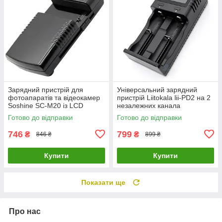
Зарядний пристрій для
Універсальний зарядний
фотоапаратів та відеокамер
пристрій Liitokala lii-PD2 на 2
Soshine SC-M20 із LCD
незалежних канала
дисплеєм
Готово до відправки
Готово до відправки
746
799
₴
₴
846 ₴
899 ₴
Купити
Купити
Показати ще
Про нас