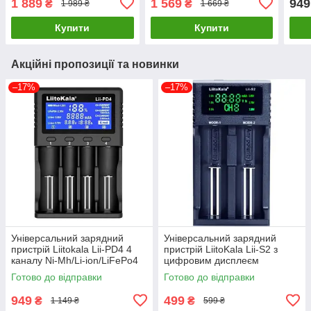
1 889
1 569
949
₴
₴
1 989 ₴
1 669 ₴
Type
Купити
Купити
Акційні пропозиції та новинки
–17%
–17%
Універсальний зарядний
Універсальний зарядний
пристрій Liitokala Lii-PD4 4
пристрій LiitoKala Lii-S2 з
каналу Ni-Mh/Li-ion/LiFePo4
цифровим дисплеєм
220V/12V LCD
Готово до відправки
Готово до відправки
949
499
₴
₴
1 149 ₴
599 ₴