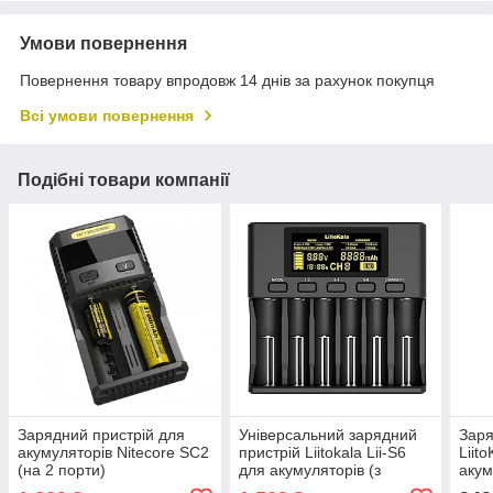
Умови повернення
Повернення товару впродовж 14 днів за рахунок покупця
Всі умови повернення
Подібні товари компанії
Зарядний пристрій для
Універсальний зарядний
Заря
акумуляторів Nitecore SC2
пристрій Liitokala Lii-S6
Liit
(на 2 порти)
для акумуляторів (з
акум
блоком живлення)
LiFe