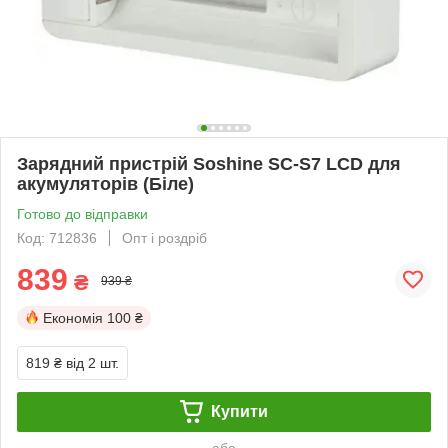
Зарядний пристрій Soshine SC-S7 LCD для
акумуляторів (Біле)
Готово до відправки
Код: 712836
Опт і роздріб
839
₴
939 ₴
Економія
100 ₴
819 ₴
від 2 шт.
Купити
або