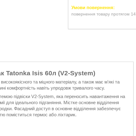
повернення товару протягом 14
 Tatonka Isis 60л (V2-System)
високоякісного та міцного матеріалу, а також має м'які та
спині комфортність навіть упродовж тривалого часу.
темою підвіски V2-System, яка переносить навантаження на
ії для ідеального підганяння. Містке основне відділення
ородки. Фасадний доступ в основне відділення забезпечує
істю поміститься термос або ліхтарик.