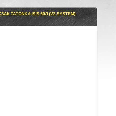
АК TATONKA ISIS 60Л (V2-SYSTEM)