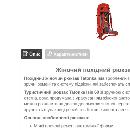
Опис
Характеристики
Жіночий похідний рюкзак
Похідний жіночий рюкзак Tatonka Isis
зроблений з 
зручні ремені та систему підвіски, які забезпечать 
Туристичний рюкзак Tatonka Isis 60
зі зручною сис
стегна, вона продумана з урахуванням жіночої анатом
можна розділити на два за допомогою знімної перег
зручність в упаковці речей, а в бокові кишені з легк
Основні особливості рюкзака:
М'які плечові ремені анатомічної форми