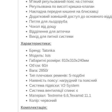
М'який регульований пояс на стегнах
Регульована по висоті кришка-клапан
Накладна передня кишеня на блискавці
Додатковий зовнішній доступ до основного відд
Петля для льодоруба
Чохол від дощу
Відділення для аптечки
Вихід для питної системи
Характеристики:
Бренд: Tatonka
Модель: Isis
Габаритні розміри: 810х310х240мм
Об'єм: 60л
Вага: 2850г
Тип плечових ременів: S-подібні
Наявність поясу: нагрудний та поясний
Система підвіски: V2-System
Система вентиляції спини: є
Матеріал: Textreme 6.6,Texamid 11.1
Колір: червоний
Комплектація: