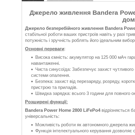
Джерело живлення Bandera Powe
дом
Джерело безперебійного живлення Bandera Powe
стабільної роботи ваших пристроїв навіть у разі три
потужність і зручність роблять його ідеальним вибор
Основні переваги
:
Висока ємність: акумулятор на 125 000 мАч гар
навантаженні.
Чиста синусоїда: Забезпечує захист чутливого 
системи опалення.
Безпека: захист від перезаряду, розряду, корот
пристрою та приладів.
Швидка зарядка: всього 3 години для повного о
Розширені функції:
Bandera Power Home 2800 LiFePo4
відрізняється б
універсальність:
Можливість роботи як автономного джерела жи
Функція інтелектуального керування дозволяє оп