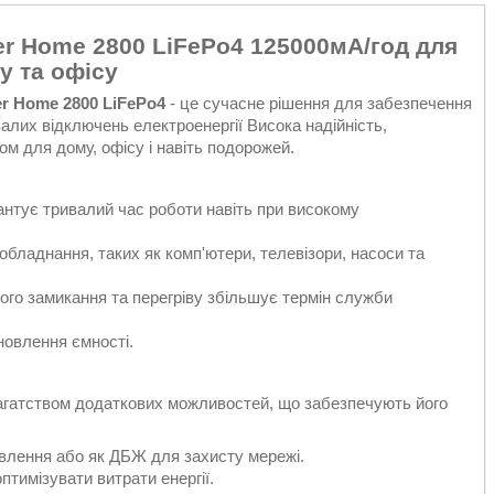
r Home 2800 LiFePo4 125000мА/год для
у та офісу
r Home 2800 LiFePo4
- це сучасне рішення для забезпечення
валих відключень електроенергії Висока надійність,
ом для дому, офісу і навіть подорожей.
антує тривалий час роботи навіть при високому
обладнання, таких як комп'ютери, телевізори, насоси та
кого замикання та перегріву збільшує термін служби
новлення ємності.
агатством додаткових можливостей, що забезпечують його
влення або як ДБЖ для захисту мережі.
тимізувати витрати енергії.