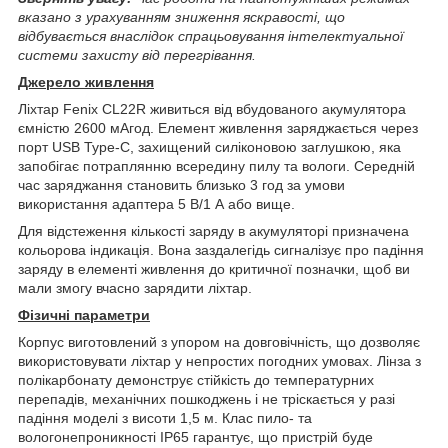
вказано з урахуванням зниження яскравості, що
відбувається внаслідок спрацьовування інтелектуальної
системи захисту від перегрівання.
Джерело живлення
Ліхтар Fenix CL22R живиться від вбудованого акумулятора
ємністю 2600 мАгод. Елемент живлення заряджається через
порт USB Type-C, захищений силіконовою заглушкою, яка
запобігає потраплянню всередину пилу та вологи. Середній
час заряджання становить близько 3 год за умови
використання адаптера 5 В/1 А або вище.
Для відстеження кількості заряду в акумуляторі призначена
кольорова індикація. Вона заздалегідь сигналізує про падіння
заряду в елементі живлення до критичної позначки, щоб ви
мали змогу вчасно зарядити ліхтар.
Фізичні параметри
Корпус виготовлений з упором на довговічність, що дозволяє
використовувати ліхтар у непростих погодних умовах. Лінза з
полікарбонату демонструє стійкість до температурних
перепадів, механічних пошкоджень і не тріскається у разі
падіння моделі з висоти 1,5 м. Клас пило- та
вологонепроникності IP65 гарантує, що пристрій буде