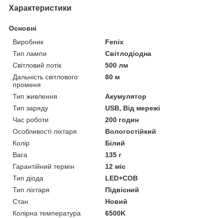
Характеристики
Основні
Виробник
Fenix
Тип лампи
Світлодіодна
Світловий потік
500 лм
Дальність світлового
80 м
променя
Тип живлення
Акумулятор
Тип заряду
USB, Від мережі
Час роботи
200 годин
Особливості ліхтаря
Вологостійкий
Колір
Білий
Вага
135 г
Гарантійний термін
12 міс
Тип діода
LED+COB
Тип ліхтаря
Підвісний
Стан
Новий
Колірна температура
6500K