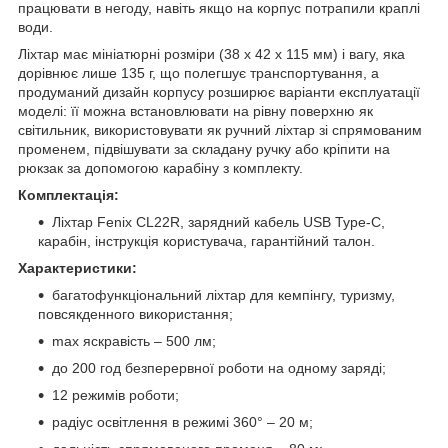
працювати в негоду, навіть якщо на корпус потрапили краплі
води.
Ліхтар має мініатюрні розміри (38 х 42 х 115 мм) і вагу, яка
дорівнює лише 135 г, що полегшує транспортування, а
продуманий дизайн корпусу розширює варіанти експлуатації
моделі: її можна встановлювати на рівну поверхню як
світильник, використовувати як ручний ліхтар зі спрямованим
променем, підвішувати за складану ручку або кріпити на
рюкзак за допомогою карабіну з комплекту.
Комплектація:
Ліхтар Fenix CL22R, зарядний кабель USB Type-C,
карабін, інструкція користувача, гарантійний талон.
Характеристики:
багатофункціональний ліхтар для кемпінгу, туризму,
повсякденного використання;
max яскравість – 500 лм;
до 200 год безперервної роботи на одному заряді;
12 режимів роботи;
радіус освітлення в режимі 360° – 20 м;