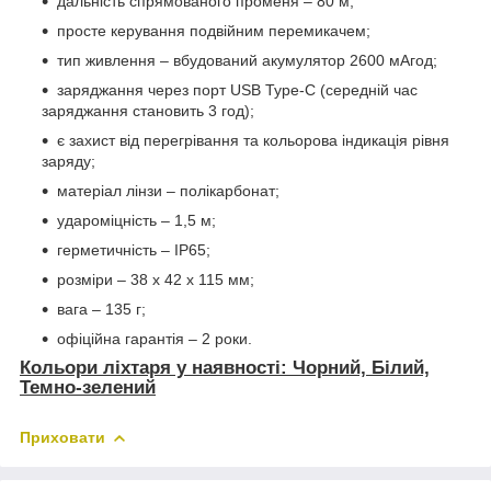
дальність спрямованого променя – 80 м;
просте керування подвійним перемикачем;
тип живлення – вбудований акумулятор 2600 мАгод;
заряджання через порт USB Type-C (середній час
заряджання становить 3 год);
є захист від перегрівання та кольорова індикація рівня
заряду;
матеріал лінзи – полікарбонат;
удароміцність – 1,5 м;
герметичність – IP65;
розміри – 38 х 42 х 115 мм;
вага – 135 г;
офіційна гарантія – 2 роки.
Кольори ліхтаря у наявності: Чорний, Білий,
Темно-зелений
Приховати