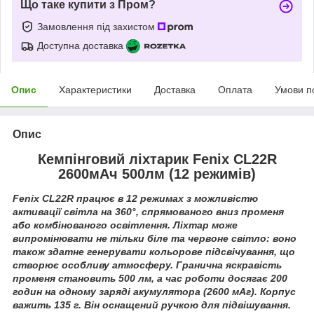
Що таке купити з Пром?
Замовлення під захистом
Доступна доставка
Опис
Характеристики
Доставка
Оплата
Умови п
Опис
Кемпінговий ліхтарик Fenix ​​CL22R
2600мАч 500лм (12 режимів)
Fenix ​​CL22R працює в 12 режимах з можливістю
активації світла на 360°, спрямованого вниз променя
або комбінованого освітлення. Ліхтар може
випромінювати не тільки біле та червоне світло: воно
також здатне генерувати кольорове підсвічування, що
створює особливу атмосферу. Гранична яскравість
променя становить 500 лм, а час роботи досягає 200
годин на одному заряді акумулятора (2600 мАг). Корпус
важить 135 г. Він оснащений ручкою для підвішування.