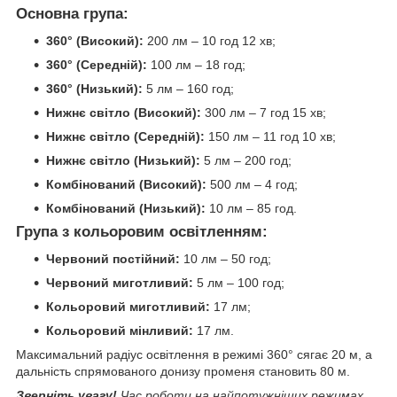
Основна група:
360° (Високий):
200 лм – 10 год 12 хв;
360° (Середній):
100 лм – 18 год;
360° (Низький):
5 лм – 160 год;
Нижнє світло (Високий):
300 лм – 7 год 15 хв;
Нижнє світло (Середній):
150 лм – 11 год 10 хв;
Нижнє світло (Низький):
5 лм – 200 год;
Комбінований (Високий):
500 лм – 4 год;
Комбінований (Низький):
10 лм – 85 год.
Група з кольоровим освітленням:
Червоний постійний:
10 лм – 50 год;
Червоний миготливий:
5 лм – 100 год;
Кольоровий миготливий:
17 лм;
Кольоровий мінливий:
17 лм.
Максимальний радіус освітлення в режимі 360° сягає 20 м, а
дальність спрямованого донизу променя становить 80 м.
Зверніть увагу!
Час роботи на найпотужніших режимах