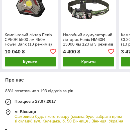
Кемпінговий ліхтар Fenix
Налобний акумуляторний
Кемп
CP50R 5500 лм 450м
ліхтарик Fenix HM60R
CL20
Power Bank (13 режимів)
13000 лм 120 м 9 режимів
(13 
Type-C Камуфляж
10 040
4 400
3 4
₴
₴
(лімітована серія)
Купити
Купити
Про нас
88% позитивних з 193 відгуків за рік
Працює з 27.07.2017
м. Вінниця
Самовивіз будь-якого товару (можна буде забрати прям
зі складу) вул. Келецька, б. 50 Вінниця , Вінниця, Україна