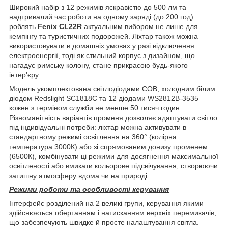
Широкий набір з 12 режимів яскравістю до 500 лм та
надтривалий час роботи на одному заряді (до 200 год)
роблять
Fenix CL22R
актуальним вибором не лише для
кемпінгу та туристичних подорожей. Ліхтар також можна
використовувати в домашніх умовах у разі відключення
електроенергії, тоді як стильний корпус з дизайном, що
нагадує римську колону, стане прикрасою будь-якого
інтер'єру.
Модель укомплектована світлодіодами COB, холодним білим
діодом Redslight SC1818C та 12 діодами WS2812B-3535 —
кожен з терміном служби не менше 50 тисяч годин.
Різноманітність варіантів променя дозволяє адаптувати світло
під індивідуальні потреби: ліхтар можна активувати в
стандартному режимі освітлення на 360° (колірна
температура 3000К) або зі спрямованим донизу променем
(6500К), комбінувати ці режими для досягнення максимальної
освітленості або вмикати кольорове підсвічування, створюючи
затишну атмосферу вдома чи на природі.
Режими роботи та особливості керування
Інтерфейс розділений на 2 великі групи, керування якими
здійснюється обертанням і натисканням верхніх перемикачів,
що забезпечують швидке й просте налаштування світла.