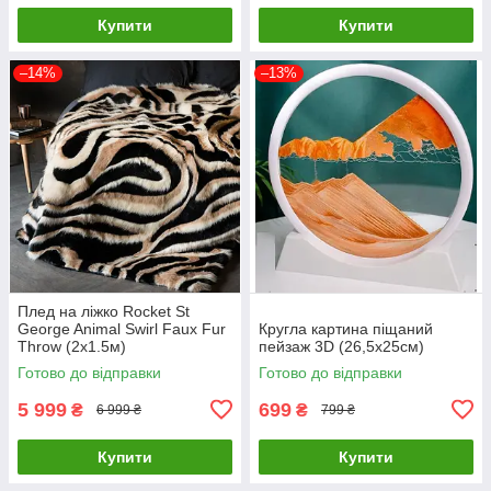
Купити
Купити
–14%
–13%
Плед на ліжко Rocket St
George Animal Swirl Faux Fur
Кругла картина піщаний
Throw (2х1.5м)
пейзаж 3D (26,5х25см)
Готово до відправки
Готово до відправки
5 999
699
₴
₴
6 999 ₴
799 ₴
Купити
Купити