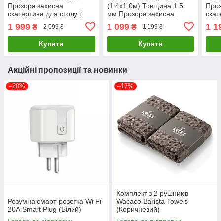
Прозора захисна
(1.4х1.0м) Товщина 1.5
Проз
скатертина для столу і
мм Прозора захисна
скат
меблів Soft Glass
скатертини для столу і
мебл
1 999
1 099
1 1
₴
₴
2 099 ₴
1 199 ₴
(2.3х1.0м) товщина 1.5 мм
меблів Soft Glass
(1.5
Купити
Купити
Акційні пропозиції та новинки
–20%
–17%
Комплект з 2 рушників
Розумна смарт-розетка Wi Fi
Wacaco Barista Towels
20А Smart Plug (Білий)
(Коричневий)
Готово до відправки
Готово до відправки