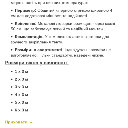
міцною навіть при низьких температурах.
Периметр:
Обшитий кіперною стрічкою шириною 4
см для додаткової міцності та надійності.
Кріплення:
Металеві люверси розміщені через кожні
50 см, що забезпечує легкий та надійний монтаж.
Комплектація:
У комплекті пластикові стяжки для
зручного закріплення тенту.
Розміри: в асортименті.
Індивідуальні розміри не
виготовляємо. Тільки стандартні, наведені нижче.
Розміри вікон у наявності:
1 х 3 м
2 х 3 м
3 х 3 м
4 х 3 м
5 х 3 м
6 х 3 м
Приховати