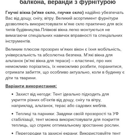
балкона, веранди з фурнітурою
Гнучкі вікна (м'яке скло, гнучке скло)
надійно убезпечать
Вас від дощу, снігу, вітру. Великий асортимент фурнітури
дозволяють використовувати м'яке скло практично для всіх
типів будівництва.Плівкові вікна легко монтуються не
вимагаючи спеціальних навичок вправності та спеціальних
інструментів.
Великим плюсом прозорих м'яких вікон є їхня мобільність,
універсальність та абсолютна безпека. М'які вікна для
альтанок (м'які вікна для тераси) – еластичні, про них
неможливо порізатись, їх неможливо розбити, поранитися,
отримати забиття, що особливо актуально, коли в будинку є
діти та тварини.
Варіанти використання:
Захист від негоди: Тент ідеально підходить для
укриття різних об'єктів від дощу, снігу та вітру,
наприклад, альтанок, терас або садових меблів.
Теплиці та парники: Завдяки своїй прозорості та УФ
стабілізації, тент можна використовувати для покриття
теплиць, що сприяє оптимальному зростанню рослин.
Перегородки та захисні екрани: Використовуйте тент