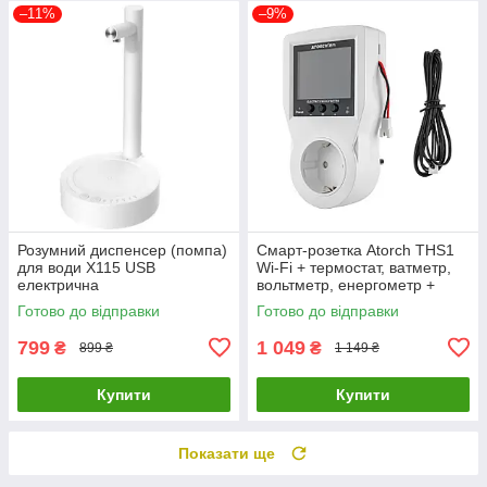
–11%
–9%
Розумний диспенсер (помпа)
Смарт-розетка Atorch THS1
для води X115 USB
Wi-Fi + термостат, ватметр,
електрична
вольтметр, енергометр +
виносний термостат
Готово до відправки
Готово до відправки
799
1 049
₴
₴
899 ₴
1 149 ₴
Купити
Купити
Показати ще