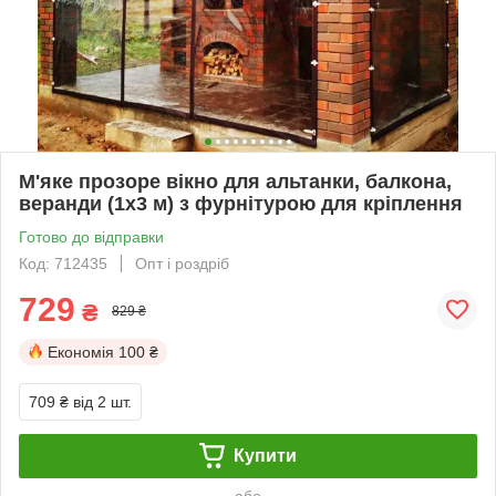
М'яке прозоре вікно для альтанки, балкона,
веранди (1х3 м) з фурнітурою для кріплення
Готово до відправки
Код: 712435
Опт і роздріб
729
₴
829 ₴
Економія
100 ₴
709 ₴
від 2 шт.
Купити
або