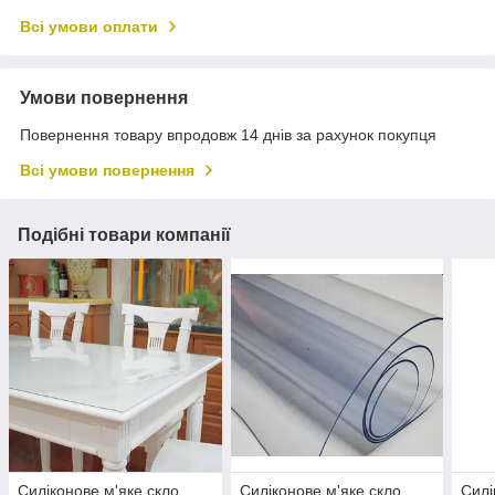
Всі умови оплати
Умови повернення
Повернення товару впродовж 14 днів за рахунок покупця
Всі умови повернення
Подібні товари компанії
Силіконове м'яке скло
Силіконове м'яке скло
Силі