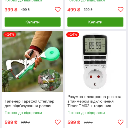
399
499
₴
₴
499 ₴
599 ₴
Купити
Купити
–14%
–14%
Розумна електронна розетка
Тапенер Tapetool Степлер
з таймером відключення
для підв'язування рослин
Timer TM02 + годинник
Готово до відправки
Готово до відправки
599
599
₴
₴
699 ₴
699 ₴