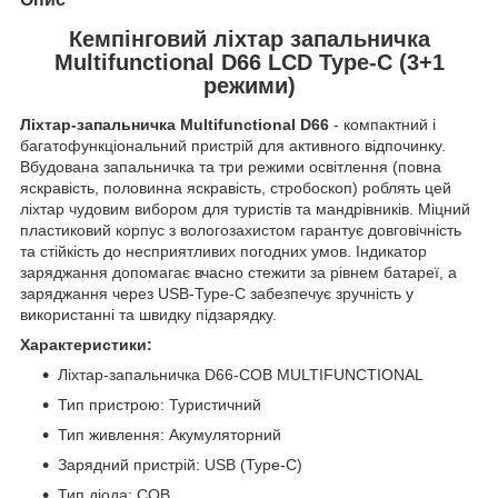
Кемпінговий ліхтар запальничка
Multifunctional D66 LCD Type-C (3+1
режими)
Ліхтар-запальничка Multifunctional D66
- компактний і
багатофункціональний пристрій для активного відпочинку.
Вбудована запальничка та три режими освітлення (повна
яскравість, половинна яскравість, стробоскоп) роблять цей
ліхтар чудовим вибором для туристів та мандрівників. Міцний
пластиковий корпус з вологозахистом гарантує довговічність
та стійкість до несприятливих погодних умов. Індикатор
заряджання допомагає вчасно стежити за рівнем батареї, а
заряджання через USB-Type-C забезпечує зручність у
використанні та швидку підзарядку.
Характеристики:
Ліхтар-запальничка D66-COB MULTIFUNCTIONAL
Тип пристрою: Туристичний
Тип живлення: Акумуляторний
Зарядний пристрій: USB (Type-C)
Тип діода: COB