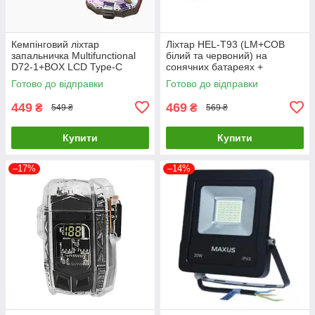
Кемпінговий ліхтар
Ліхтар HEL-T93 (LM+COB
запальничка Multifunctional
білий та червоний) на
D72-1+BOX LCD Type-C
сонячних батареях +
(3+3+1 режими)
Powerbank + microUSB (3+4
Готово до відправки
Готово до відправки
режими)
449
469
₴
₴
549 ₴
569 ₴
Купити
Купити
–17%
–14%