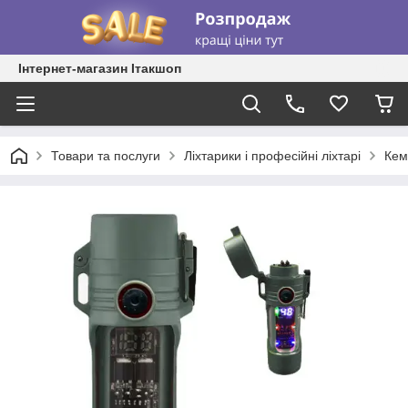
Інтернет-магазин Ітакшоп
Товари та послуги
Ліхтарики і професійні ліхтарі
Кемп