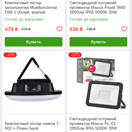
Кемпінговий ліхтар
Світлодіодний потужний
запальничка Multifunctional
прожектор Maxus Flood SMD
D48-1 (білий, жовтий,
2850лм IP65 5000K 30W
червоний) + BOX LCD Type-C
(Чорний)
Готово до відправки
Готово до відправки
(11 режимів)
479
636
₴
₴
579 ₴
736 ₴
Купити
Купити
–13%
–12%
Світлодіодний потужний
Кемпінговий ліхтар лампа T-
прожектор Maxus FL-01
002 + Power bank
2850лм IP65 5000K 30W