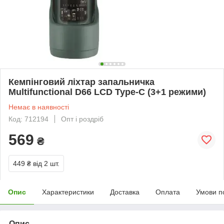
Кемпінговий ліхтар запальничка
Multifunctional D66 LCD Type-C (3+1 режими)
Немає в наявності
Код: 712194
Опт і роздріб
569
₴
449 ₴
від 2 шт.
Опис
Характеристики
Доставка
Оплата
Умови п
Опис