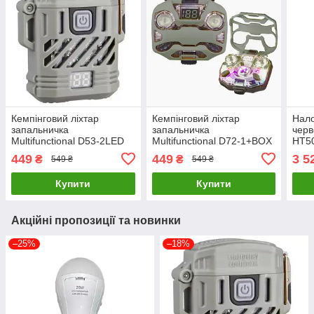
Кемпінговий ліхтар
Кемпінговий ліхтар
Нало
запальничка
запальничка
черв
Multifunctional D53-2LED
Multifunctional D72-1+BOX
HT5
Box LCD TypeC (3+1
LCD Type-C (3+3+1
349
449
449
3 5
₴
₴
549 ₴
549 ₴
режим)
режими)
Купити
Купити
Акційні пропозиції та новинки
–25%
–18%