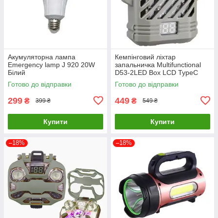
Акумуляторна лампа
Кемпінговий ліхтар
Emergency lamp J 920 20W
запальничка Multifunctional
Білий
D53-2LED Box LCD TypeC
(3+1 режим)
Готово до відправки
Готово до відправки
299
449
₴
₴
399 ₴
549 ₴
Купити
Купити
–18%
–18%