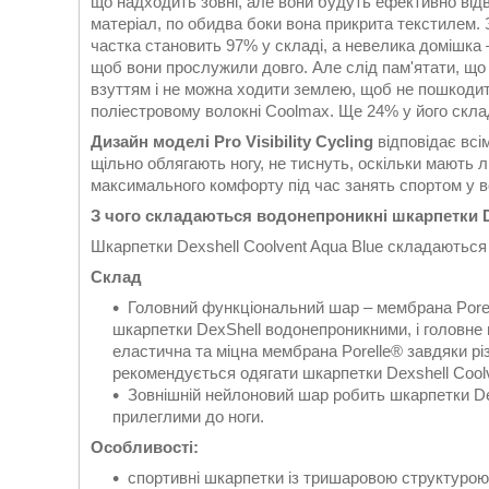
що надходить зовні, але вони будуть ефективно відв
матеріал, по обидва боки вона прикрита текстилем. 
частка становить 97% у складі, а невелика домішка –
щоб вони прослужили довго. Але слід пам'ятати, що
взуттям і не можна ходити землею, щоб не пошкоди
поліестровому волокні Coolmax. Ще 24% у його склад
Дизайн моделі Pro Visibility Cycling
відповідає всі
щільно облягають ногу, не тиснуть, оскільки мають 
максимального комфорту під час занять спортом у в
З чого складаються водонепроникні шкарпетки 
Шкарпетки Dexshell Coolvent Aqua Blue складаються 
Cклад
Головний функціональний шар – мембрана Porell
шкарпетки DexShell водонепроникними, і головне
еластична та міцна мембрана Porelle® завдяки різ
рекомендується одягати шкарпетки Dexshell Coolv
Зовнішній нейлоновий шар робить шкарпетки D
прилеглими до ноги.
Особливості:
спортивні шкарпетки із тришаровою структурою