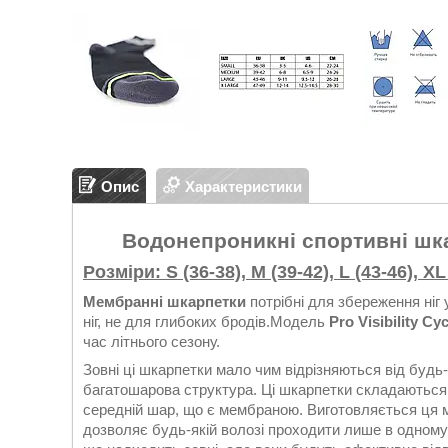
Опис
Характеристики
Водонепроникні спортивні шкарп
Розміри: S (36-38), M (39-42), L (43-46), XL
Мембранні шкарпетки
потрібні для збереження ніг 
ніг, не для глибоких бродів.Модель
Pro Visibility Cy
час літнього сезону.
Зовні ці шкарпетки мало чим відрізняються від будь-
багатошарова структура. Ці шкарпетки складаються з
середній шар, що є мембраною. Виготовляється ця ме
дозволяє будь-якій волозі проходити лише в одному