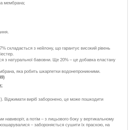
на мембрана;
ання.
7% складається з нейлону, що гарантує високий рівень
іестер.
я з натуральної бавовни. Ще 20% – це добавка еластану
брана, яка робить шкарпетки водонепроникними.
49)
и:
C). Віджимати виріб заборонено, це може пошкодити
 навиворіт, а потім – з лицьового боку у вертикальному
 розшарувалися – забороняється сушити їх праскою, на