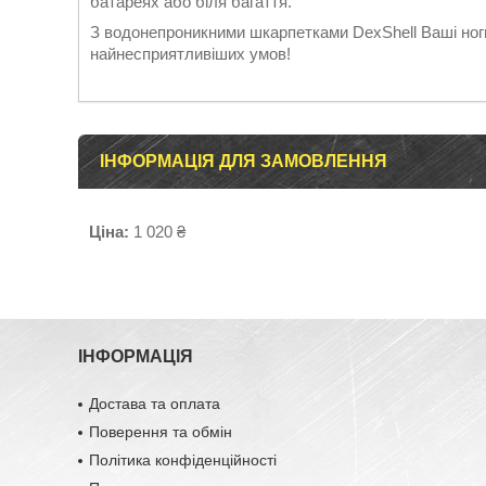
батареях або біля багаття.
З водонепроникними шкарпетками DexShell Ваші ног
найнесприятливіших умов!
ІНФОРМАЦІЯ ДЛЯ ЗАМОВЛЕННЯ
Ціна:
1 020 ₴
ІНФОРМАЦІЯ
Достава та оплата
Поверення та обмін
Політика конфіденційності