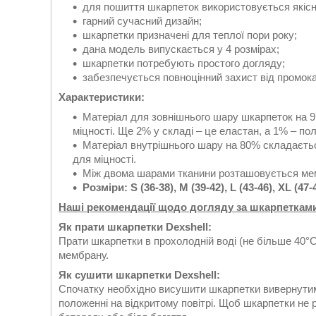
для пошиття шкарпеток використовується якіс
гарний сучасний дизайн;
шкарпетки призначені для теплої пори року;
дана модель випускається у 4 розмірах;
шкарпетки потребують простого догляду;
забезпечується повноцінний захист від промок
Характеристики:
Матеріал для зовнішнього шару шкарпеток на 9
міцності. Ще 2% у складі – це еластан, а 1% – пол
Матеріал внутрішнього шару на 80% складаєтьс
для міцності.
Між двома шарами тканини розташовується мем
Розміри: S (36-38), M (39-42), L (43-46), XL (47-
Наші рекомендації щодо догляду за шкарпеткам
Як прати шкарпетки Dexshell:
Прати шкарпетки в прохолодній воді (не більше 40°
мембрану.
Як сушити шкарпетки Dexshell:
Спочатку необхідно висушити шкарпетки вивернутими
положенні на відкритому повітрі. Щоб шкарпетки не