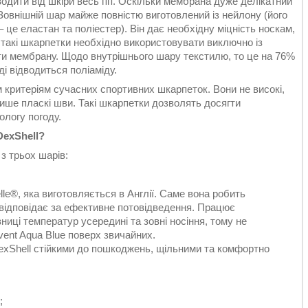
одити від шкіри весь піт. Оскільки мембрана дуже делікатний
Зовнішній шар майже повністю виготовлений із нейлону (його
 це еластан та поліестер). Він дає необхідну міцність носкам,
 такі шкарпетки необхідно використовувати виключно із
ти мембрану. Щодо внутрішнього шару текстилю, то це на 76%
і відводиться поліаміду.
м критеріям сучасних спортивних шкарпеток. Вони не високі,
лише пласкі шви. Такі шкарпетки дозволять досягти
ологу погоду.
DexShell?
з трьох шарів:
e®, яка виготовляється в Англії. Саме вона робить
 відповідає за ефективне потовідведення. Працює
ниці температур усередині та зовні носіння, тому не
ent Aqua Blue поверх звичайних.
exShell стійкими до пошкоджень, щільними та комфортно
;