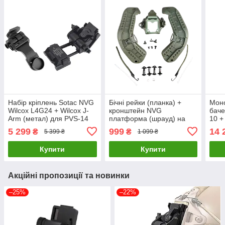
Набір кріплень Sotac NVG
Бічні рейки (планка) +
Моно
Wilcox L4G24 + Wilcox J-
кронштейн NVG
баче
Arm (метал) для PVS-14
платформа (шрауд) на
10 +
(Чорний)
бронешлем Mich2000
шол
5 299
999
14 
₴
₴
5 399 ₴
1 099 ₴
(Оливковий)
Купити
Купити
Акційні пропозиції та новинки
–25%
–22%