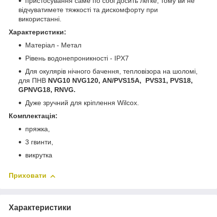
пристосування саме по собі досить легке, тому ви не
відчуватимете тяжкості та дискомфорту при
використанні.
Характеристики:
Матеріал - Метал
Рівень водонепроникності - IPX7
Для окулярів нічного бачення, тепловізора на шоломі,
для ПНВ
NVG10 NVG120, AN/PVS15А, PVS31, PVS18,
GPNVG18, RNVG.
Дуже зручний для кріплення Wilcox.
Комплектація:
пряжка,
3 гвинти,
викрутка
Приховати
Характеристики