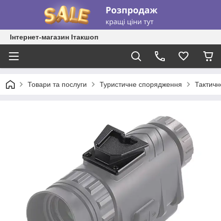
Інтернет-магазин Ітакшоп
Товари та послуги
Туристичне спорядження
Тактичн