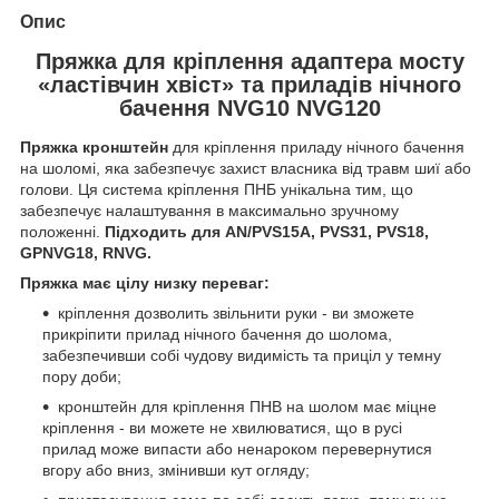
Опис
Пряжка для кріплення адаптера мосту
«ластівчин хвіст» та приладів нічного
бачення NVG10 NVG120
Пряжка кронштейн
для кріплення приладу нічного бачення
на шоломі, яка забезпечує захист власника від травм шиї або
голови. Ця система кріплення ПНБ унікальна тим, що
забезпечує налаштування в максимально зручному
положенні.
Підходить для AN/PVS15А, PVS31, PVS18,
GPNVG18, RNVG.
Пряжка має цілу низку переваг:
кріплення дозволить звільнити руки - ви зможете
прикріпити прилад нічного бачення до шолома,
забезпечивши собі чудову видимість та приціл у темну
пору доби;
кронштейн для кріплення ПНВ на шолом має міцне
кріплення - ви можете не хвилюватися, що в русі
прилад може випасти або ненароком перевернутися
вгору або вниз, змінивши кут огляду;