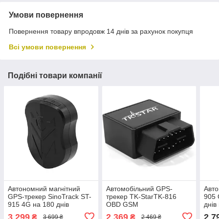
Умови повернення
Повернення товару впродовж 14 днів за рахунок покупця
Всі умови повернення
Подібні товари компанії
Автономний магнітний
Автомобільний GPS-
Авто
GPS-трекер SinoTrack ST-
трекер TK-StarTK-816
905 
915 4G на 180 днів
OBD GSM
днів
10400мАч + мікрофон
3 299
2 369
2 7
₴
₴
3 699 ₴
2 469 ₴