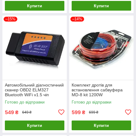
Купити
Купити
–15%
–14%
Автомобільний діагностичний
Комплект дротів для
сканер OBD2 ELM327
встановлення сабвуфера
Bluetooth WiFi v1.5 чіп
MD-8 kit 1200W
PIC18F25K80
Готово до відправки
Готово до відправки
549
599
₴
₴
649 ₴
699 ₴
Купити
Купити