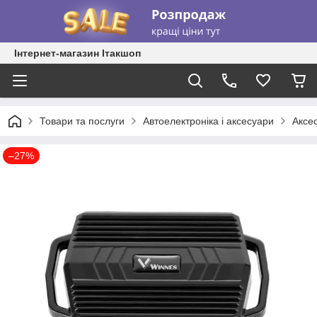
Інтернет-магазин Ітакшоп
Товари та послуги
Автоелектроніка і аксесуари
Аксе
–27%