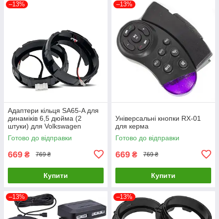
–13%
–13%
Адаптери кільця SA65-A для
динаміків 6,5 дюйма (2
Універсальні кнопки RX-01
штуки) для Volkswagen
для керма
Готово до відправки
Готово до відправки
669
669
₴
₴
769 ₴
769 ₴
Купити
Купити
–13%
–13%