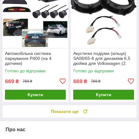
Автомобільна система
Акустичні подіуми (кільця)
паркування P400 (на 4
SA08/65-8 для динаміків 6,5
датчики)
дюйма для Volkswagen (2
штуки)
Готово до відправки
Готово до відправки
669
669
₴
₴
769 ₴
769 ₴
Купити
Купити
Показати ще
Про нас