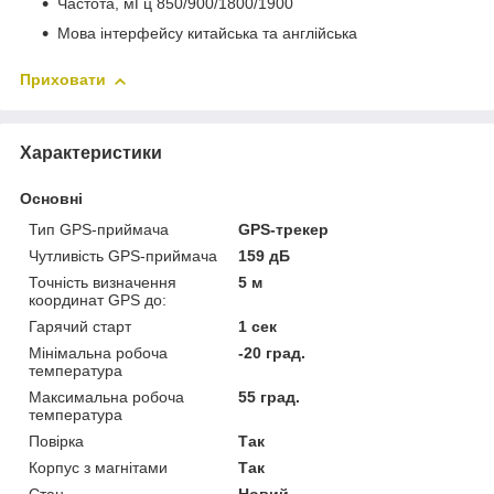
Частота, мГц 850/900/1800/1900
Мова інтерфейсу китайська та англійська
Приховати
Характеристики
Основні
Тип GPS-приймача
GPS-трекер
Чутливість GPS-приймача
159 дБ
Точність визначення
5 м
координат GPS до:
Гарячий старт
1 сек
Мінімальна робоча
-20 град.
температура
Максимальна робоча
55 град.
температура
Повірка
Так
Корпус з магнітами
Так
Стан
Новий