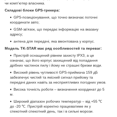
чи комп'ютер власника.
Складові блоки GPS-трекера:
GPS-позиціонування, що точно визначає поточні
координати авто;
GSM-зв'язок, що передає інформацію на вказану
адресу;
антена для передачі, яка вмонтована у корпус.
Модель TK-STAR має ряд особливостей та переваг:
Пристрій оснащений рівнем захисту IPX3, а це
означає, що його корпус захищений від попадання
дрібних частинок пилу і йому не страшні бризки води.
Високий рівень чутливості GPS-приймача 159 дБ
забезпечує чистий та якісний сигнал прийому та
передачі даних навіть за несприятливих погодних умов.
Висока точність роботи – визначення координат до 5
м.
Широкий діапазон робочих температур – від +55 ℃
до -20 ℃. Пристрій коректно працюватиме як у
спекотний спекотний день, так і в сильні морози.