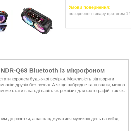
повернення товару протягом 14
 NDR-Q68 Bluetooth із мікрофоном
тати королем будь-якої вечірки. Можливість відтворити
омпанію друзів без розваг. А якщо набридне танцювати, можна
 може стати в нагоді навіть як реквізит для фотографій, так як:
им до розетки, а насолоджуватися музикою десь на виїзді –