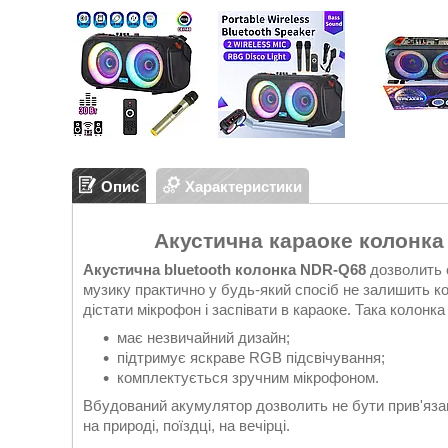
Опис
Характеристики
Акустична караоке колонка
Акустична bluetooth колонка NDR-Q68
дозволить с
музику практично у будь-який спосіб не залишить к
дістати мікрофон і заспівати в караоке. Така колонка
має незвичайний дизайн;
підтримує яскраве RGB підсвічування;
комплектується зручним мікрофоном.
Вбудований акумулятор дозволить не бути прив'язан
на природі, поїздці, на вечірці.