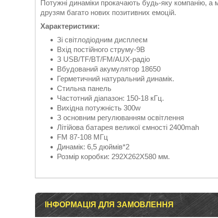
Потужні динаміки прокачають будь-яку компанію, а
друзям багато нових позитивних емоцій.
Характеристики:
Зі світлодіодним дисплеєм
Вхід постійного струму-9В
З USB/TF/BT/FM/AUX-радіо
Вбудований акумулятор 18650
Герметичний натуральний динамік.
Стильна панель
Частотний діапазон: 150-18 кГц.
Вихідна потужність 300w
З основним регулюванням освітлення
Літійова батарея великої ємності 2400mah
FM 87-108 МГц
Динамік: 6,5 дюймів*2
Розмір коробки: 292Х262Х580 мм.
ІНФОРМАЦІЯ ДЛЯ ЗАМОВЛЕННЯ