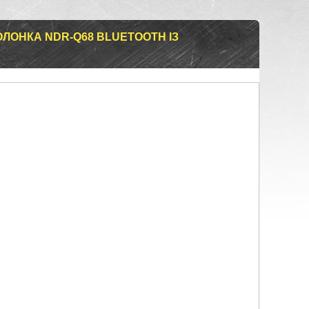
ЛОНКА NDR-Q68 BLUETOOTH ІЗ