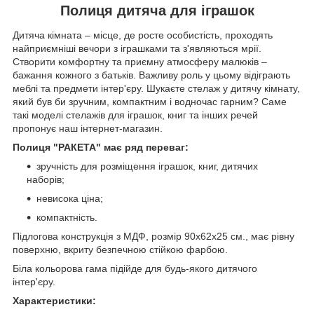
Полиця дитяча для іграшок
Дитяча кімната – місце, де росте особистість, проходять
найприємніші вечори з іграшками та з'являються мрії.
Створити комфортну та приємну атмосферу малюків –
бажання кожного з батьків. Важливу роль у цьому відіграють
меблі та предмети інтер'єру. Шукаєте стелаж у дитячу кімнату,
який був би зручним, компактним і водночас гарним? Саме
такі моделі стелажів для іграшок, книг та інших речей
пропонує наш інтернет-магазин.
Полиця "РАКЕТА" має ряд переваг:
зручність для розміщення іграшок, книг, дитячих
наборів;
невисока ціна;
компактність.
Підлогова конструкція з МДФ, розмір 90х62х25 см., має рівну
поверхню, вкриту безпечною стійкою фарбою.
Біла кольорова гама підійде для будь-якого дитячого
інтер'єру.
Характеристики: