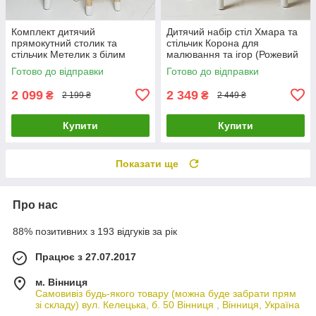
Комплект дитячий
Дитячий набір стіл Хмара та
прямокутний столик та
стільчик Корона для
стільчик Метелик з білим
малювання та ігор (Рожевий
сидінням (Фіолетовий)
+ білий)
Готово до відправки
Готово до відправки
2 099
2 349
₴
₴
2 199 ₴
2 449 ₴
Купити
Купити
Показати ще
Про нас
88% позитивних з 193 відгуків за рік
Працює з 27.07.2017
м. Вінниця
Самовивіз будь-якого товару (можна буде забрати прям
зі складу) вул. Келецька, б. 50 Вінниця , Вінниця, Україна