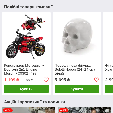
Подібні товари компанії
Конструктор Мотоцикл +
Порцелянова фігурка
Фігу
Вертоліт 2в1 Engine-
Seletti Череп (24×14 см)
Хрю 
Morph FC9302 (497
Білий
деталей)
1 199
5 695
2 9
₴
₴
1 299 ₴
Купити
Купити
Акційні пропозиції та новинки
–8%
–8%