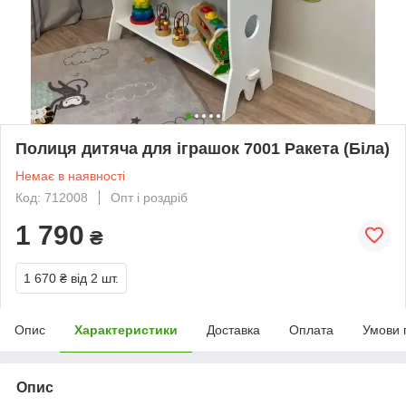
Полиця дитяча для іграшок 7001 Ракета (Біла)
Немає в наявності
Код: 712008
Опт і роздріб
1 790
₴
1 670 ₴
від 2 шт.
Опис
Характеристики
Доставка
Оплата
Умови 
Опис