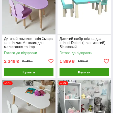
Дитячий комплект стіл Хмара
Дитячий набір стіл та два
та стільчик Метелик для
стільці Doloni (пластиковий)
малювання та ігор
Бірюзовий
(Фіолетові)
Готово до відправки
Готово до відправки
2 349
1 899
₴
₴
2 549 ₴
1 999 ₴
Купити
Купити
–5%
–5%