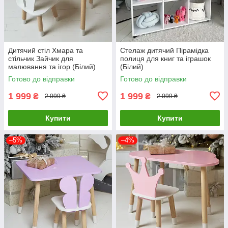
Дитячий стіл Хмара та
Стелаж дитячий Пірамідка
стільчик Зайчик для
полиця для книг та іграшок
малювання та ігор (Білий)
(Білий)
Готово до відправки
Готово до відправки
1 999
1 999
₴
₴
2 099 ₴
2 099 ₴
Купити
Купити
–5%
–4%