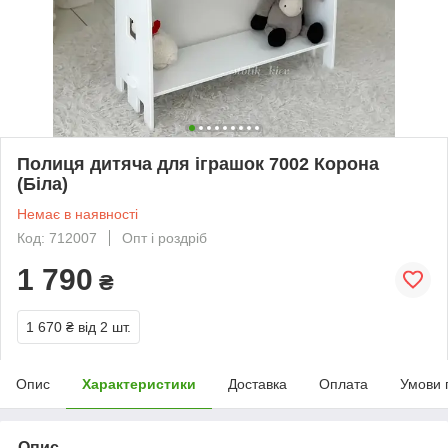
Полиця дитяча для іграшок 7002 Корона
(Біла)
Немає в наявності
Код: 712007
Опт і роздріб
1 790
₴
1 670 ₴
від 2 шт.
Опис
Характеристики
Доставка
Оплата
Умови 
Опис