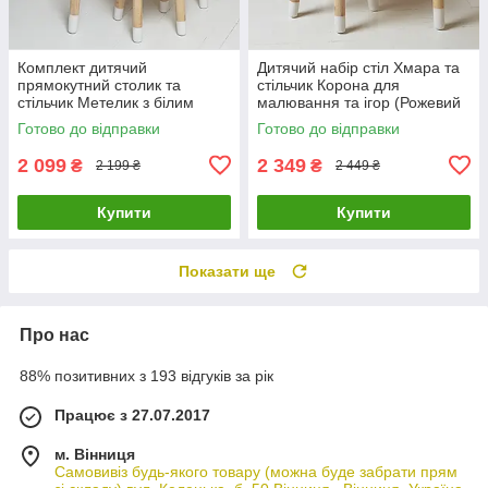
Комплект дитячий
Дитячий набір стіл Хмара та
прямокутний столик та
стільчик Корона для
стільчик Метелик з білим
малювання та ігор (Рожевий
сидінням (Фіолетовий)
+ білий)
Готово до відправки
Готово до відправки
2 099
2 349
₴
₴
2 199 ₴
2 449 ₴
Купити
Купити
Показати ще
Про нас
88% позитивних з 193 відгуків за рік
Працює з 27.07.2017
м. Вінниця
Самовивіз будь-якого товару (можна буде забрати прям