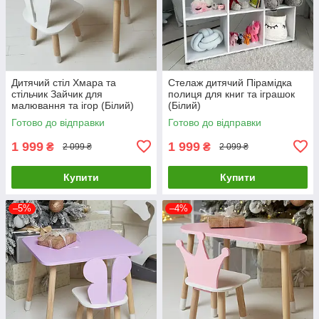
Дитячий стіл Хмара та
Стелаж дитячий Пірамідка
стільчик Зайчик для
полиця для книг та іграшок
малювання та ігор (Білий)
(Білий)
Готово до відправки
Готово до відправки
1 999
1 999
₴
₴
2 099 ₴
2 099 ₴
Купити
Купити
–5%
–4%