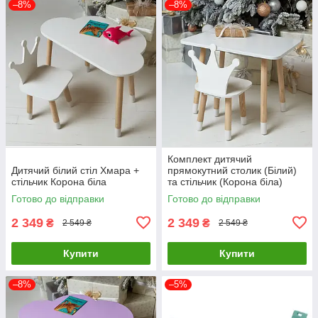
–8%
–8%
Комплект дитячий
Дитячий білий стіл Хмара +
прямокутний столик (Білий)
стільчик Корона біла
та стільчик (Корона біла)
Готово до відправки
Готово до відправки
2 349
2 349
₴
₴
2 549 ₴
2 549 ₴
Купити
Купити
–8%
–5%