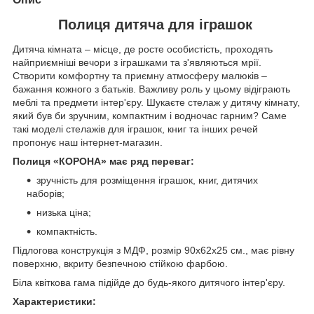
Полиця дитяча для іграшок
Дитяча кімната – місце, де росте особистість, проходять
найприємніші вечори з іграшками та з'являються мрії.
Створити комфортну та приємну атмосферу малюків –
бажання кожного з батьків. Важливу роль у цьому відіграють
меблі та предмети інтер'єру. Шукаєте стелаж у дитячу кімнату,
який був би зручним, компактним і водночас гарним? Саме
такі моделі стелажів для іграшок, книг та інших речей
пропонує наш інтернет-магазин.
Полиця «КОРОНА» має ряд переваг:
зручність для розміщення іграшок, книг, дитячих
наборів;
низька ціна;
компактність.
Підлогова конструкція з МДФ, розмір 90х62х25 см., має рівну
поверхню, вкриту безпечною стійкою фарбою.
Біла квіткова гама підійде до будь-якого дитячого інтер'єру.
Характеристики: