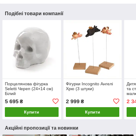
Подібні товари компанії
Порцелянова фігурка
Фігурки Incognito Ангелі
Дитя
Seletti Череп (24×14 см)
Хрю (3 штуки)
та с
Білий
малю
(Рож
5 695
2 999
2 3
₴
₴
Купити
Купити
Акційні пропозиції та новинки