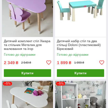
Дитячий комплект стіл Хмара
Дитячий набір стіл та два
та стільчик Метелик для
стільці Doloni (пластиковий)
малювання та ігор
Бірюзовий
(Фіолетові)
Готово до відправки
Готово до відправки
2 349
1 899
₴
₴
2 549 ₴
1 999 ₴
Купити
Купити
–5%
–5%