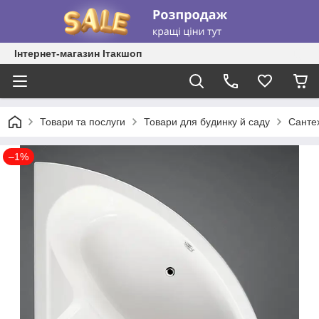
Інтернет-магазин Ітакшоп
Товари та послуги
Товари для будинку й саду
Сантех
–1%