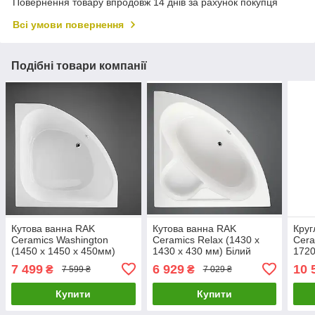
Повернення товару впродовж 14 днів за рахунок покупця
Всі умови повернення
Подібні товари компанії
Кутова ванна RAK
Кутова ванна RAK
Круг
Ceramics Washington
Ceramics Relax (1430 x
Cera
(1450 x 1450 x 450мм)
1430 x 430 мм) Білий
1720
Білий
7 499
6 929
10 
₴
₴
7 599 ₴
7 029 ₴
Купити
Купити