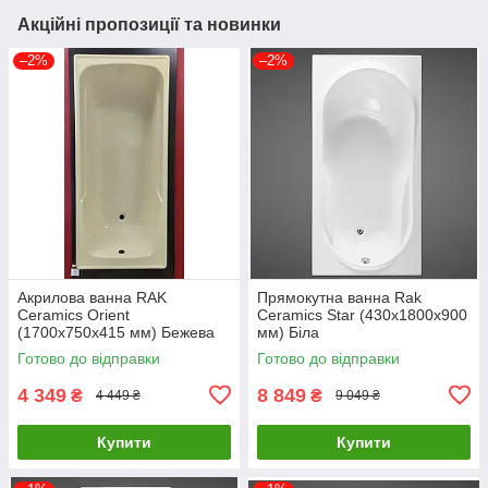
Акційні пропозиції та новинки
–2%
–2%
Акрилова ванна RAK
Прямокутна ванна Rak
Ceramics Orient
Ceramics Star (430x1800x900
(1700x750x415 мм) Бежева
мм) Біла
Готово до відправки
Готово до відправки
4 349
8 849
₴
₴
4 449 ₴
9 049 ₴
Купити
Купити