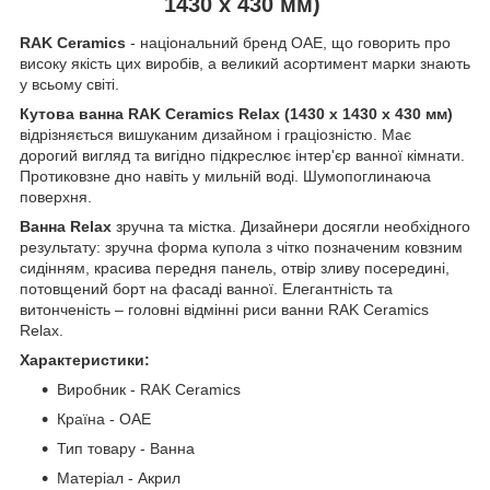
1430 x 430 мм)
RAK Ceramics
- національний бренд ОАЕ, що говорить про
високу якість цих виробів, а великий асортимент марки знають
у всьому світі.
Кутова ванна RAK Ceramics Relax (1430 x 1430 x 430 мм)
відрізняється вишуканим дизайном і граціозністю. Має
дорогий вигляд та вигідно підкреслює інтер'єр ванної кімнати.
Протиковзне дно навіть у мильній воді. Шумопоглинаюча
поверхня.
Ванна Relax
зручна та містка. Дизайнери досягли необхідного
результату: зручна форма купола з чітко позначеним ковзним
сидінням, красива передня панель, отвір зливу посередині,
потовщений борт на фасаді ванної. Елегантність та
витонченість – головні відмінні риси ванни RAK Ceramics
Relax.
Характеристики:
Виробник - RAK Ceramics
Країна - ОАЕ
Тип товару - Ванна
Матеріал - Акрил