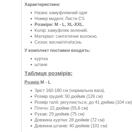
Характеристики:
Назва: камуфляжний одяг
Номер моделі: Листи CS
Розміри: M - L, XL-XXL.
Колір: камуфляж зелений.
Матеріал: синтетичне волокно.
Сезон: весна/літо/осінь
У комплект поставки входять:
куртка
штани
Таблиця розмірів:
Розмір
M - L
Зріст 160-180 см (нормальна вага).
Розмір грудей: 50 дюймів (126 см)
Розмір талії: регулюється, до 41 дюйма (104 см)
Плечо: 22 дюйми (55,8 см)
Рукав: 29 дюймів (75 см)
Довжина куртки: 28 дюймів (72 см)
Довжина штанів: 40 дюймів (101 см)