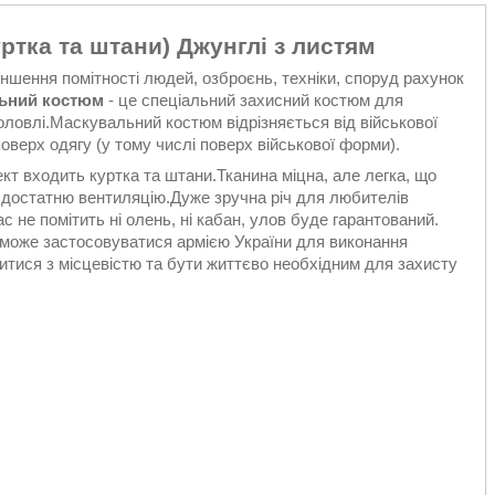
тка та штани) Джунглі з листям
ншення помітності людей, озброєнь, техніки, споруд рахунок
ьний костюм
- це спеціальний захисний костюм для
оловлі.Маскувальний костюм відрізняється від військової
верх одягу (у тому числі поверх військової форми).
т входить куртка та штани.Тканина міцна, але легка, що
 достатню вентиляцію.Дуже зручна річ для любителів
 не помітить ні олень, ні кабан, улов буде гарантований.
оже застосовуватися армією України для виконання
итися з місцевістю та бути життєво необхідним для захисту