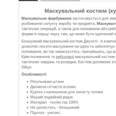
Маскувальний костюм (кур
Маскувальне фарбування
застосовується для зме
розбивання силуету виробу чи предмета.
Маскувал
тактичних операцій, а також для полювання або риб
форми в першу чергу тим, що може бути одягнений по
Безшумний маскувальний костюм Джунглі - в комплек
дозволяє носити маскування на одязі та забезпечує
полювання, ви так замаскуєтесь, причаївшись, що вас
Крім полювання та
риболовлі
маскувальний костюм м
тактичних завдань та розвідки. Костюм допоможе зл
бійця.
Особливості:
Регульовані штани
Дихаюча сітчаста основа
Куртка з капюшоном для захисту голови
Міцний подвійний рядок
Матеріал - поліестер 100%
Не шелестить - безшумний
Підлога - унісекс.