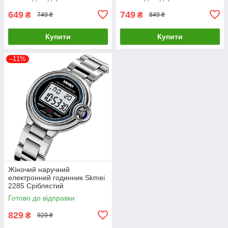
649
749
₴
₴
749 ₴
849 ₴
Купити
Купити
–11%
Жіночий наручний
електронний годинник Skmei
2285 Сріблястий
Готово до відправки
829
₴
929 ₴