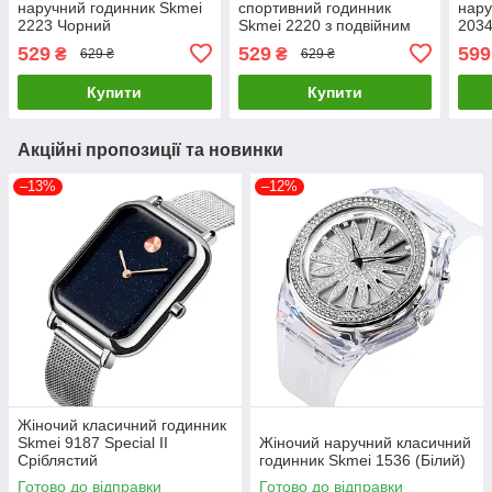
наручний годинник Skmei
спортивний годинник
нару
2223 Чорний
Skmei 2220 з подвійним
2034
циферблатом і повним
529
529
599
₴
₴
629 ₴
629 ₴
набором функцій
(Чорний)
Купити
Купити
Акційні пропозиції та новинки
–13%
–12%
Жіночий класичний годинник
Skmei 9187 Special ІІ
Жіночий наручний класичний
Сріблястий
годинник Skmei 1536 (Білий)
Готово до відправки
Готово до відправки