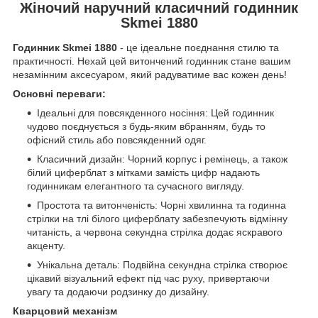
Жіночий наручний класичний годинник
Skmei 1880
Годинник Skmei 1880
- це ідеальне поєднання стилю та
практичності. Нехай цей витончений годинник стане вашим
незамінним аксесуаром, який радуватиме вас кожен день!
Основні переваги:
Ідеальні для повсякденного носіння: Цей годинник
чудово поєднується з будь-яким вбранням, будь то
офісний стиль або повсякденний одяг.
Класичний дизайн: Чорний корпус і ремінець, а також
білий циферблат з мітками замість цифр надають
годинникам елегантного та сучасного вигляду.
Простота та витонченість: Чорні хвилинна та годинна
стрілки на тлі білого циферблату забезпечують відмінну
читаність, а червона секундна стрілка додає яскравого
акценту.
Унікальна деталь: Подвійна секундна стрілка створює
цікавий візуальний ефект під час руху, привертаючи
увагу та додаючи родзинку до дизайну.
Кварцовий механізм