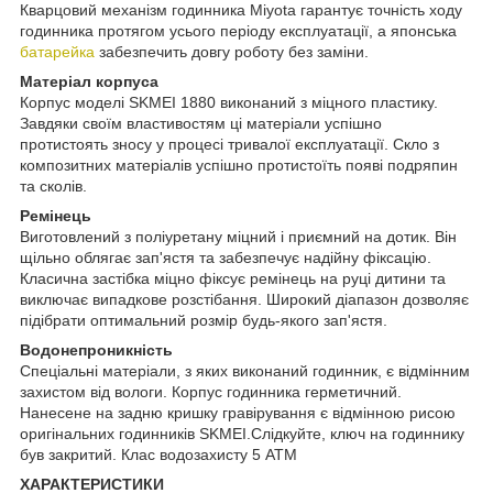
Кварцовий механізм годинника Miyota гарантує точність ходу
годинника протягом усього періоду експлуатації, а японська
батарейка
забезпечить довгу роботу без заміни.
Матеріал корпуса
Корпус моделі SKMEI 1880 виконаний з міцного пластику.
Завдяки своїм властивостям ці матеріали успішно
протистоять зносу у процесі тривалої експлуатації. Скло з
композитних матеріалів успішно протистоїть появі подряпин
та сколів.
Ремінець
Виготовлений з поліуретану міцний і приємний на дотик. Він
щільно облягає зап'ястя та забезпечує надійну фіксацію.
Класична застібка міцно фіксує ремінець на руці дитини та
виключає випадкове розстібання. Широкий діапазон дозволяє
підібрати оптимальний розмір будь-якого зап'ястя.
Водонепроникність
Спеціальні матеріали, з яких виконаний годинник, є відмінним
захистом від вологи. Корпус годинника герметичний.
Нанесене на задню кришку гравірування є відмінною рисою
оригінальних годинників SKMEI.Слідкуйте, ключ на годиннику
був закритий. Клас водозахисту 5 АТМ
ХАРАКТЕРИСТИКИ