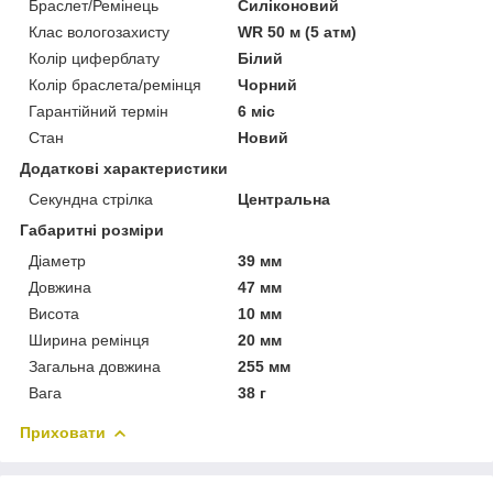
Браслет/Ремінець
Силіконовий
Клас вологозахисту
WR 50 м (5 атм)
Колір циферблату
Білий
Колір браслета/ремінця
Чорний
Гарантійний термін
6 міс
Стан
Новий
Додаткові характеристики
Секундна стрілка
Центральна
Габаритні розміри
Діаметр
39 мм
Довжина
47 мм
Висота
10 мм
Ширина ремінця
20 мм
Загальна довжина
255 мм
Вага
38 г
Приховати