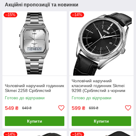
Акційні пропозиції та новинки
–15%
–14%
Чоловічий наручний
Чоловічий наручний годинник
класичний годинник Skmei
Skmei 2258 Сріблястий
9298 (Сріблястий з чорним
циферблатом)
Готово до відправки
Готово до відправки
549
599
₴
₴
649 ₴
699 ₴
Купити
Купити
–14%
–14%