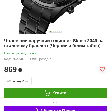
Чоловічий наручний годинник Skmei 2049 на
сталевому браслеті (Чорний з білим табло)
Готово до відправки
Код: 703246
Опт і роздріб
869
₴
749 ₴
від 2 шт.
Купити
або
Купити з