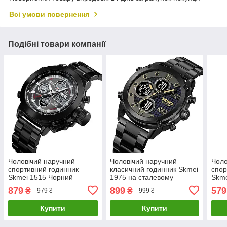
Всі умови повернення
Подібні товари компанії
Чоловічий наручний
Чоловічий наручний
Чоло
спортивний годинник
класичний годинник Skmei
спор
Skmei 1515 Чорний
1975 на сталевому
Skme
браслеті (Чорний)
брас
879
899
579
₴
₴
979 ₴
999 ₴
Купити
Купити