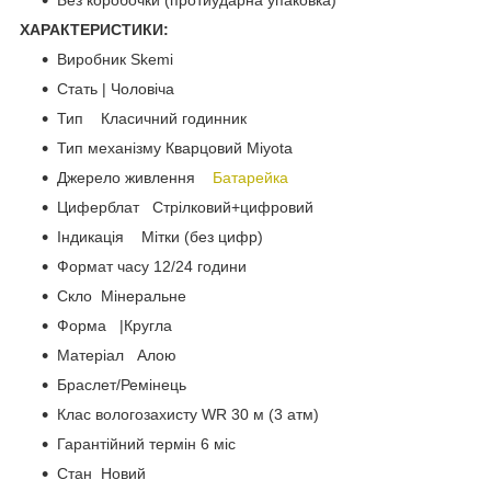
Без коробочки (протиударна упаковка)
ХАРАКТЕРИСТИКИ:
Виробник Skemi
Стать | Чоловіча
Тип Класичний годинник
Тип механізму Кварцовий Miyota
Джерело живлення
Батарейка
Циферблат Стрілковий+цифровий
Індикація Мітки (без цифр)
Формат часу 12/24 години
Скло Мінеральне
Форма |Кругла
Матеріал Алою
Браслет/Ремінець
Клас вологозахисту WR 30 м (3 атм)
Гарантійний термін 6 міс
Стан Новий