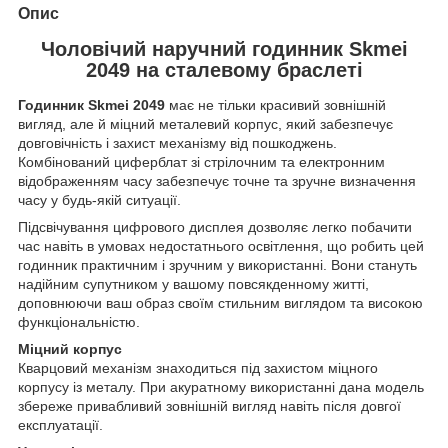
Опис
Чоловічий наручний годинник Skmei
2049 на сталевому браслеті
Годинник Skmei 2049
має не тільки красивий зовнішній
вигляд, але й міцний металевий корпус, який забезпечує
довговічність і захист механізму від пошкоджень.
Комбінований циферблат зі стрілочним та електронним
відображенням часу забезпечує точне та зручне визначення
часу у будь-якій ситуації.
Підсвічування цифрового дисплея дозволяє легко побачити
час навіть в умовах недостатнього освітлення, що робить цей
годинник практичним і зручним у використанні. Вони стануть
надійним супутником у вашому повсякденному житті,
доповнюючи ваш образ своїм стильним виглядом та високою
функціональністю.
Міцний корпус
Кварцовий механізм знаходиться під захистом міцного
корпусу із металу. При акуратному використанні дана модель
збереже привабливий зовнішній вигляд навіть після довгої
експлуатації.