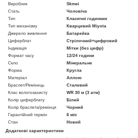
Виробник
Skmei
Стать
Чоловіча
Тип
Класичні годинник
Тип механізму
Кварцевий Miyota
Джерело живлення
Батарейка
Циферблат
Стрілочний+цифровий
Індикація
Мітки (без цифр)
Формат часу
12/24 години
Скло
Мінеральне
Форма
Кругла
Матеріал
Аллою
Браслет/Ремінець
Сталевий
Клас вологозахисту
WR 30 м (3 атм)
Колір циферблату
Білий
Колір браслета/ремінця
Чорний
Гарантійний термін
6 міс
Стан
Новий
Додаткові характеристики