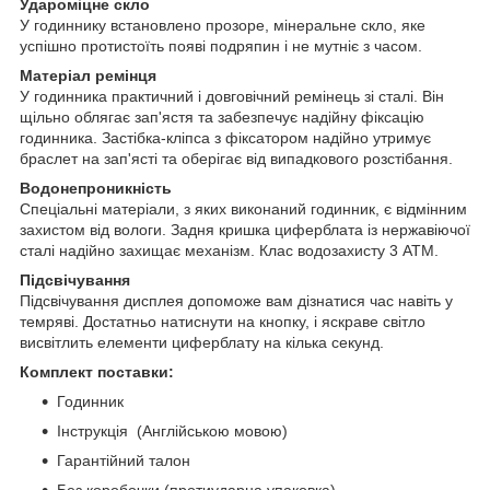
Удароміцне скло
У годиннику встановлено прозоре, мінеральне скло, яке
успішно протистоїть появі подряпин і не мутніє з часом.
Матеріал ремінця
У годинника практичний і довговічний ремінець зі сталі. Він
щільно облягає зап'ястя та забезпечує надійну фіксацію
годинника. Застібка-кліпса з фіксатором надійно утримує
браслет на зап'ясті та оберігає від випадкового розстібання.
Водонепроникність
Спеціальні матеріали, з яких виконаний годинник, є відмінним
захистом від вологи. Задня кришка циферблата із нержавіючої
сталі надійно захищає механізм. Клас водозахисту 3 АТМ.
Підсвічування
Підсвічування дисплея допоможе вам дізнатися час навіть у
темряві. Достатньо натиснути на кнопку, і яскраве світло
висвітлить елементи циферблату на кілька секунд.
Комплект поставки:
Годинник
Інструкція (Англійською мовою)
Гарантійний талон