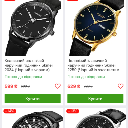
Класичний чоловічий
Чоловічий класичний
наручний годинник Skmei
наручний годинник Skmei
2034 (Чорний з чорним)
2250 (Чорний із золотистим
корпусом)
Готово до відправки
Готово до відправки
599
629
₴
₴
699 ₴
729 ₴
Купити
Купити
–14%
–13%