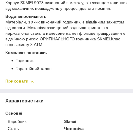
Корпус SKMEI 9073 виконаний з металу, він захищає годинник
від механічних пошкоджень у процесі довгого носіння.
Водонепроникність
Матеріали, з яких виконаний годинник, є відмінним захистом
від вологи. Механізм захищений задньою кришкою з
нержавіючої сталі, а нанесене на неї фірмове гравірування є
відмінною рисою ОРИГІНАЛЬНОГО годинника SKMEI.Клас
водозахисту 3 АТМ.
Комплект поставки:
Годинник
Гарантійний талон
Приховати
Характеристики
Основні
Виробник
Skmei
Стать
Чоловіча