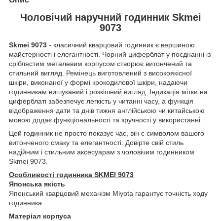
Чоловічий наручний годинник Skmei
9073
Skmei 9073
- класичний кварцовий годинник є вершиною
майстерності і елегантності. Чорний циферблат у поєднанні із
сріблястим металевим корпусом створює витончений та
стильний вигляд. Ремінець виготовлений з високоякісної
шкіри, виконаної у формі крокодилової шкіри, надаючи
годинникам вишуканий і розкішний вигляд. Індикація мітки на
циферблаті забезпечує легкість у читанні часу, а функція
відображення дати та днів тижня англійською чи китайською
мовою додає функціональності та зручності у використанні.
Цей годинник не просто показує час, він є символом вашого
витонченого смаку та елегантності. Довірте свій стиль
надійним і стильним аксесуарам з чоловічим годинником
Skmei 9073.
Особливості годинника SKMEI 9073
Японська якість
Японський кварцовий механізм Miyota гарантує точність ходу
годинника.
Матеріал корпуса