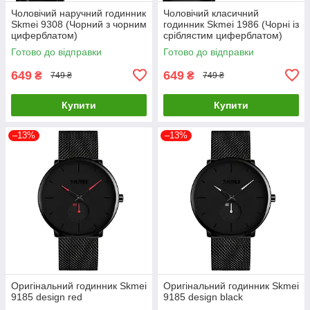
Чоловічий наручний годинник
Чоловічий класичний
Skmei 9308 (Чорний з чорним
годинник Skmei 1986 (Чорні із
циферблатом)
сріблястим циферблатом)
Готово до відправки
Готово до відправки
649
649
₴
₴
749 ₴
749 ₴
Купити
Купити
–13%
–13%
Оригінальний годинник Skmei
Оригінальний годинник Skmei
9185 design red
9185 design black