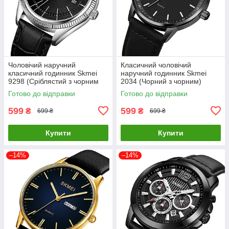
Чоловічий наручний
Класичний чоловічий
класичний годинник Skmei
наручний годинник Skmei
9298 (Сріблястий з чорним
2034 (Чорний з чорним)
циферблатом)
Готово до відправки
Готово до відправки
599
599
₴
₴
699 ₴
699 ₴
Купити
Купити
–14%
–14%