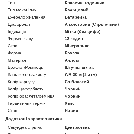
Тип
Класичні годинник
Тип механізму
Кварцовий
Джерело живлення
Батарейка
Циферблат
Аналоговий (Стрілочний)
Індикація
Мітки (без цифр)
Формат часу
12 годин
Скло
Мінеральне
Форма
Кругла
Матеріал
Аллою
Браслет/Ремінець
Штучна шкіра
Клас вологозахисту
WR 30 м (3 атм)
Колір корпусу
Сріблястий
Колір циферблату
Чорний
Колір браслета/ремінця
Чорний
Гарантійний термін
6 міс
Стан
Новий
Додаткові характеристики
Секундна стрілка
Центральна