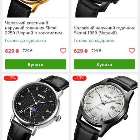
Чоловічий класичний
наручний годинник Skmei
Чоловічий наручний годинник
2250 (Чорний із золотистим
Skmei 1989 (Чорний)
корпусом)
Готово до відправки
Готово до відправки
629
629
₴
₴
729 ₴
729 ₴
Купити
Купити
–13%
–13%