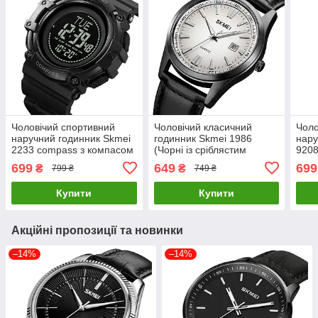
Чоловічий спортивний
Чоловічий класичний
Чоло
наручний годинник Skmei
годинник Skmei 1986
нару
2233 compass з компасом
(Чорні із сріблястим
9208
(Чорний)
циферблатом)
стрі
699
649
699
₴
₴
799 ₴
749 ₴
Купити
Купити
Акційні пропозиції та новинки
–14%
–14%