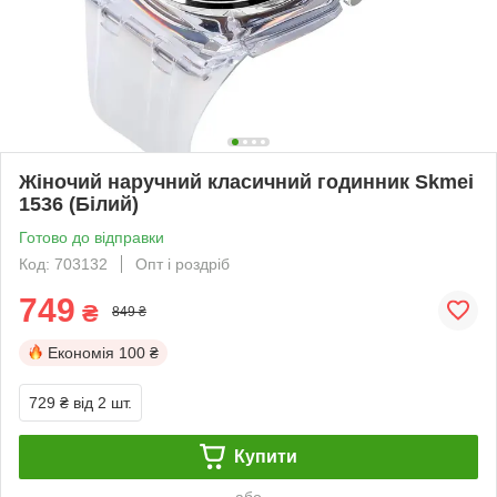
Жіночий наручний класичний годинник Skmei
1536 (Білий)
Готово до відправки
Код: 703132
Опт і роздріб
749
₴
849 ₴
Економія
100 ₴
729 ₴
від 2 шт.
Купити
або