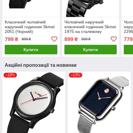
Класичний чоловічий
Чоловічий наручний
Чоло
наручний годинник Skmei
класичний годинник Skmei
нару
2051 (Чорний)
1975 на сталевому
2296
браслеті (Чорний)
799
899
779
₴
₴
899 ₴
999 ₴
Купити
Купити
Акційні пропозиції та новинки
–19%
–13%