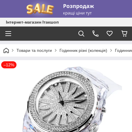
Інтернет-магазин Ітакшоп
Товари та послуги
Годинник різні (колекція)
Годинник
–12%