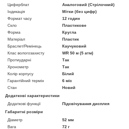
Циферблат
Аналоговий (Стрілочний)
Індикація
Мітки (без цифр)
Формат часу
12 годин
Скло
Пластикове
Форма
Кругла
Матеріал
Пластик
Браслет/Ремінець
Каучуковий
Клас вологозахисту
WR 50 м (5 атм)
Протиударні
Так
Хронометр
Так
Колір корпусу
Білий
Гарантійний термін
6 міс
Стан
Новий
Додаткові характеристики
Додаткові функції
Підсвічування дисплея
Габаритні розміри
Діаметр
52 мм
Вага
72 г