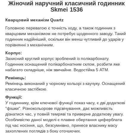
Жіночий наручний класичний годинник
Skmei 1536
Кварцовий механізм Quartz
Головною перевагою є точність ходу, а також годинник з
кварцовим механізмом не потребує щоденного заводу. Такий
годинник надійніший, оскільки він менш чутливий до ударів у
порівнянні з механічним.
Корпус:
Захисний круглий корпус зроблений із полікарбонату.
Годинник оснащений полікарбонатним склом, розбити яке
набагато складніше, ніж звичайне. Водостійка 5 АТМ.
Ремінець:
Ремінець виконаний у чорному кольорі з каучуку. Оснащений
класичною застібкою.
Функції:
У годиннику, крім ключової функції показ часу, є дві додаткові
"фішки". Різнокольорове підсвічування, дає можливість
дізнатися час, у повній темряві та приверне додаткову увагу.
Особливістю даної моделі є плавне обертання циферблата
під час носіння, що, безсумнівно, принесе власнику масу
захоплених поглядів з боку оточуючих.