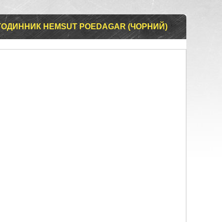
ГОДИННИК HEMSUT POEDAGAR (ЧОРНИЙ)