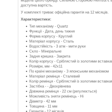
модель цього бренду. Сильною стороною Hemsut є ви
доступна вартість.
У комплекті триває офіційна гарантія на 12 місяців.
Характеристики:
Тип механізму - Quartz
Функції - Дата, день тижня
Форма корпусу - Круглий
Матеріал корпусу - Сталь
Водостійкість - 3 атм - мити руки
Скло - Мінеральне
Задня кришка - Закрита
Колір корпусу - Сріблястий із золотими вставк
Розміри, мм - 42х11
По країні механізму - З японським механізмом
Матеріал ремінця - Сталевий
Колір ремінця - Сріблястий із золотими вставка
Застібка - - Двохрівнева
Довжина ремінця - 22 см (регулюється)
Можливість зняти ремінець - Ні
Діаметр - 42 мм
Товщина - 11 мм
Гарантія - 12 місяців