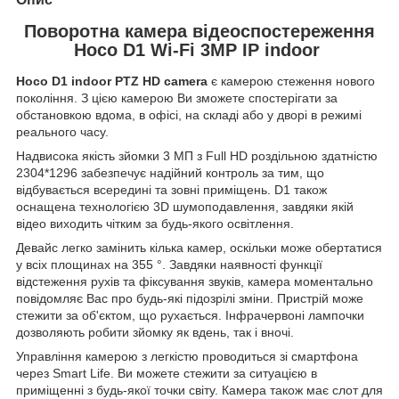
Поворотна камера відеоспостереження
Hoco D1 Wi-Fi 3MP IP indoor
Hoco D1 indoor PTZ HD camera
є камерою стеження нового
покоління. З цією камерою Ви зможете спостерігати за
обстановкою вдома, в офісі, на складі або у дворі в режимі
реального часу.
Надвисока якість зйомки 3 МП з Full HD роздільною здатністю
2304*1296 забезпечує надійний контроль за тим, що
відбувається всередині та зовні приміщень. D1 також
оснащена технологією 3D шумоподавлення, завдяки якій
відео виходить чітким за будь-якого освітлення.
Девайс легко замінить кілька камер, оскільки може обертатися
у всіх площинах на 355 °. Завдяки наявності функції
відстеження рухів та фіксування звуків, камера моментально
повідомляє Вас про будь-які підозрілі зміни. Пристрій може
стежити за об'єктом, що рухається. Інфрачервоні лампочки
дозволяють робити зйомку як вдень, так і вночі.
Управління камерою з легкістю проводиться зі смартфона
через Smart Life. Ви можете стежити за ситуацією в
приміщенні з будь-якої точки світу. Камера також має слот для