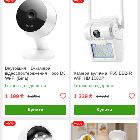
–8%
–7%
Внутрішня HD-камера
відеоспостереження Hoco D3
Камера вулична IP65 BD2-R
Wi-Fi (Біла)
WiFi HD 1080P
Готово до відправки
Готово до відправки
1 199
1 339
₴
₴
1 299 ₴
1 439 ₴
Купити
Купити
–6%
–6%