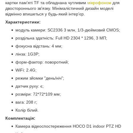
картки пам'яті TF та обладнана чутливим
мікрофоном
для
двостороннього зв'язку. Мінімалістичний дизайн моделі
відмінно впишеться у будь-який інтер'єр.
Характеристики:
модуль камери: SC2336 3 млн, 1/3-дюймовий CMOS;
роздільна здатність: Full HD 2304 * 1296, 3 МП;
фокусна відстань: 4 мм;
лінза: 1G3P;
форм-фактор: поворотний;
WiFi: 2.4G;
режим зйомки "день/ніч";
датчик руху: є;
розміри: 72*72*109 мм;
вага: 208 г;
Колір білий.
​​Комплектація:
Камера відеоспостереження HOCO D1 indoor PTZ HD