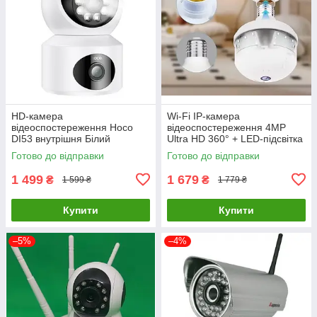
HD-камера
Wi-Fi IP-камера
відеоспостереження Hoco
відеоспостереження 4MP
DI53 внутрішня Білий
Ultra HD 360° + LED-підсвітка
(Білий)
Готово до відправки
Готово до відправки
1 499
1 679
₴
₴
1 599 ₴
1 779 ₴
Купити
Купити
–5%
–4%