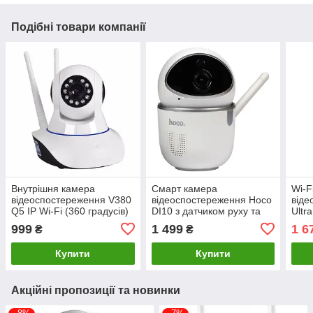
Подібні товари компанії
Внутрішня камера
Смарт камера
Wi-F
відеоспостереження V380
відеоспостереження Hoco
віде
Q5 IP Wi-Fi (360 градусів)
DI10 з датчиком руху та
Ultr
Біла
мікрофоном
підс
999
1 499
1 6
₴
₴
Купити
Купити
Акційні пропозиції та новинки