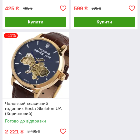
425
599
₴
₴
495 ₴
695 ₴
Купити
Купити
–11%
Чоловічий класичний
годинник Besta Skeleton UA
(Коричневий)
Готово до відправки
2 221
₴
2 495 ₴