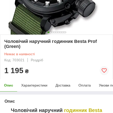
Чоловічий наручний годинник Besta Prof
(Green)
Немає в наявності
Код: 703021
Роздріб
1 195
₴
Опис
Характеристики
Доставка
Оплата
Умови п
Опис
Чоловічий наручний
годинник Besta