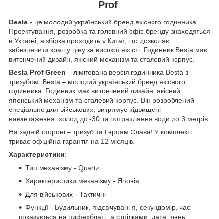
Prof
Besta
- це молодий український бренд якісного годинника.
Проектування, розробка та головний офіс бренду знаходяться
в Україні, а збірка проходить у Китаї, що дозволяє
забезпечити кращу ціну за високої якості. Годинник Besta має
витончений дизайн, якісний механізм та сталевий корпус.
Besta Prof Green
– лімітована версія годинника Besta з
тризубом. Besta – молодий український бренд якісного
годинника. Годинник має витончений дизайн, якісний
японський механізм та сталевий корпус. Він розроблений
спеціально для військових, витримує підвищені
навантаження, холод до -30 та потрапляння води до 3 метрів.
На задній стороні – тризуб та Героям Слава! У комплекті
триває офіційна гарантія на 12 місяців.
Характеристики:
Тип механізму - Quartz
Характеристики механізму - Японія
Для військових - Тактичні
Функції - Будильник, підсвічування, секундомір, час
показується на циферблаті та стрілками, дата, день