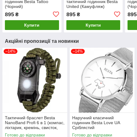
годинник Besta Tattoo
тактичний годинник Besta
годи
(Чорний)
United (Камуфляж)
(Чор
895
895
895
₴
₴
Купити
Купити
Акційні пропозиції та новинки
–14%
–14%
Тактичний браслет Besta
Наручний класичний
NanoBand Profi 6 в 1 (компас,
годинник Besta Love UA
ліхтарик, кремінь, свисток,
Сріблястий
різак, ремінець)
Готово до відправки
Готово до відправки