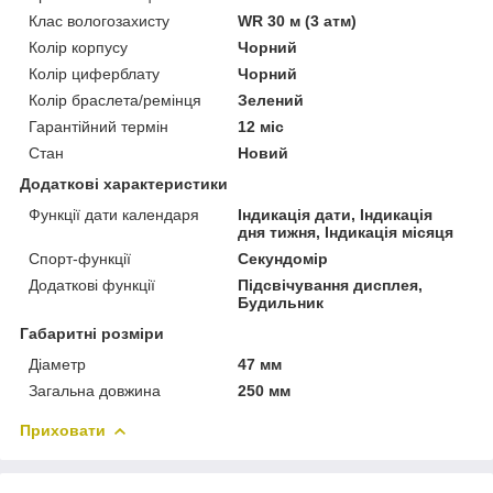
Клас вологозахисту
WR 30 м (3 атм)
Колір корпусу
Чорний
Колір циферблату
Чорний
Колір браслета/ремінця
Зелений
Гарантійний термін
12 міс
Стан
Новий
Додаткові характеристики
Функції дати календаря
Індикація дати, Індикація
дня тижня, Індикація місяця
Спорт-функції
Секундомір
Додаткові функції
Підсвічування дисплея,
Будильник
Габаритні розміри
Діаметр
47 мм
Загальна довжина
250 мм
Приховати