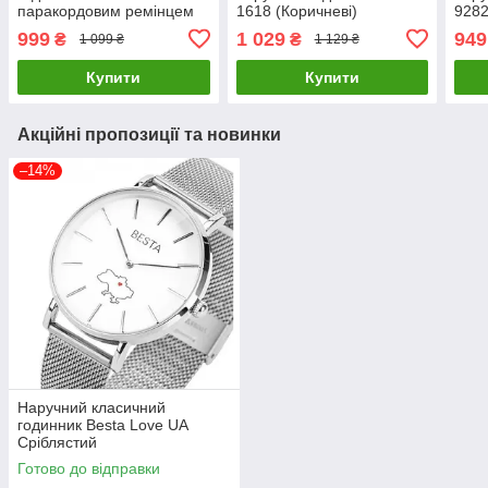
паракордовим ремінцем
1618 (Коричневі)
9282
(Чорний)
999
1 029
949
₴
₴
1 099 ₴
1 129 ₴
Купити
Купити
Акційні пропозиції та новинки
–14%
Наручний класичний
годинник Besta Love UA
Сріблястий
Готово до відправки