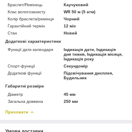
Браслет/Ремінець
Каучуковий
Клас вологозахисту
WR 50 м (5 атм)
Колір браслета/ремінця
Чорний
Гарантійний термін
12 міс
Стан
Новий
Додаткові характеристики
Функції дати календаря
Індикація дати, Індикація
дня тижня, Індикація місяця,
Індикація року
Спорт-функції
Секундомір
Додаткові функції
Підсвічування дисплея,
Будильник
Габаритні розміри
Діаметр
45 мм
Загальна довжина
250 мм
Приховати
Умови доставки