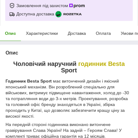
Замовлення під захистом
Доступна доставка
Опис
Характеристики
Доставка
Оплата
Умови п
Опис
Чоловічий наручний
годинник Besta
Sport
Годинник Besta Sport
має витончений дизайн і якісний
японський механізм. Він розроблений спеціально для
військових, витримує підвищене навантаження, холод до -30
та потрапляння води до 3-х метрів. Проектування, розробка
та головний офіс бренду знаходяться в Україні, збірка
проходить у Китаї, що дозволяє забезпечити кращу ціну за
високої якості.
На передній стороні годинника виконано витончене
гравірування Слава Україні! На задній – Героям Слава! У
комплекті триває офіційна гарантія на 12 місяців.