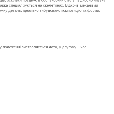
ів, оскільки поєднує в собі високий стиль і відносно низьку
арка спеціалізується на скелетонах. Відкриті механізми
кожну деталь, ідеально вибудовано композицію та форми.
 положенні виставляється дата, у другому – час