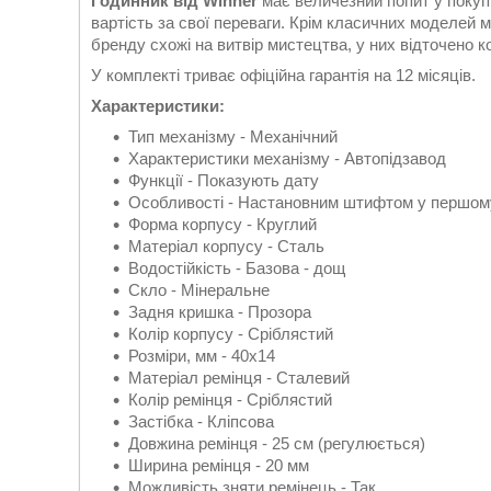
Годинник від Winner
має величезний попит у покупц
вартість за свої переваги. Крім класичних моделей м
бренду схожі на витвір мистецтва, у них відточено 
У комплекті триває офіційна гарантія на 12 місяців.
Характеристики:
Тип механізму - Механічний
Характеристики механізму - Автопідзавод
Функції - Показують дату
Особливості - Настановним штифтом у першому
Форма корпусу - Круглий
Матеріал корпусу - Сталь
Водостійкість - Базова - дощ
Скло - Мінеральне
Задня кришка - Прозора
Колір корпусу - Сріблястий
Розміри, мм - 40х14
Матеріал ремінця - Сталевий
Колір ремінця - Сріблястий
Застібка - Кліпсова
Довжина ремінця - 25 см (регулюється)
Ширина ремінця - 20 мм
Можливість зняти ремінець - Так