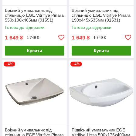
Врізний умивальник під
Врізний умивальник під
стільницю EGE Vitrifiye Pinara
стільницю EGE Vitrifiye Pinara
550x190x465мм (91551)
190x445x535мм (91531)
Білий
Білий
Готово до відправки
Готово до відправки
1 649
1 649
₴
₴
1 749 ₴
1 749 ₴
Купити
Купити
–4%
–4%
Врізний умивальник під
Підвісний умивальник EGE
стільницю EGE Vitrifiye Pinara
Vitrifiye Lissa 500x175x400мм