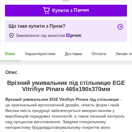
Купити з
Що таке купити з Пром?
Замовлення під захистом
Опис
Характеристики
Доставка
Оплата
Умови п
Опис
Врізний умивальник під стільницю EGE
Vitrifiye Pinara 465x190x370мм
Врізний умивальник EGE Vitrifiye Pinara
під стільницю
-
це оригінальний ергономічний дизайн, чіткість форм і ліній.
Висока якість продукції забезпечується використанням у
виробництві передових технологій, а також пильний контроль
над процесом виготовлення. Завдяки спеціальному
непористому брудовідштовхувальному покриттю воно