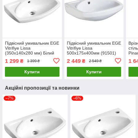
Підвісний умивальник EGE
Підвісний умивальник EGE
Вріз
Vitrifiye Lissa
Vitrifiye Lissa
стіл
(350x140x280 мм) Білий
500x175x400мм (91501)
Pina
Білий
(915
1 299
2 449
1 6
₴
₴
1 399 ₴
2 549 ₴
Купити
Купити
Акційні пропозиції та новинки
–7%
–6%