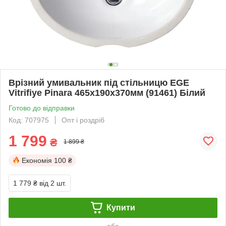
Врізний умивальник під стільницю EGE
Vitrifiye Pinara 465x190x370мм (91461) Білий
Готово до відправки
Код: 707975
Опт і роздріб
1 799
₴
1 899 ₴
Економія
100 ₴
1 779 ₴
від 2 шт.
Купити
або