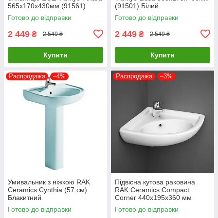
565x170x430мм (91561)
(91501) Білий
Білий
Готово до відправки
Готово до відправки
2 449
2 449
₴
₴
2 549 ₴
2 549 ₴
Купити
Купити
Распродажа
–4%
Распродажа
–3%
Умивальник з ніжкою RAK
Підвісна кутова раковина
Ceramics Cynthia (57 см)
RAK Ceramics Compact
Блакитний
Corner 440x195x360 мм
(RAK0048) Білий
Готово до відправки
Готово до відправки