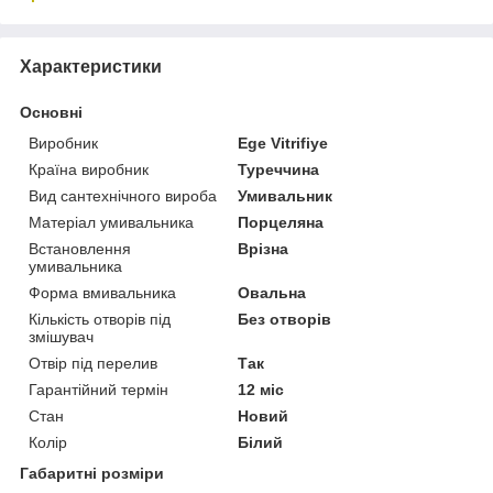
Характеристики
Основні
Виробник
Ege Vitrifiye
Країна виробник
Туреччина
Вид сантехнічного вироба
Умивальник
Матеріал умивальника
Порцеляна
Встановлення
Врізна
умивальника
Форма вмивальника
Овальна
Кількість отворів під
Без отворів
змішувач
Отвір під перелив
Так
Гарантійний термін
12 міс
Стан
Новий
Колір
Білий
Габаритні розміри