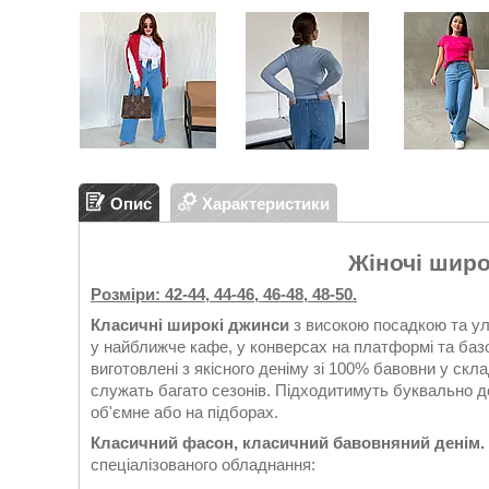
Опис
Характеристики
Жіночі широ
Розміри: 42-44, 44-46, 46-48, 48-50.
Класичні широкі джинси
з високою посадкою та ул
у найближче кафе, у конверсах на платформі та базо
виготовлені з якісного деніму зі 100% бавовни у скла
служать багато сезонів. Підходитимуть буквально до
об'ємне або на підборах.
Класичний фасон, класичний бавовняний денім.
спеціалізованого обладнання: