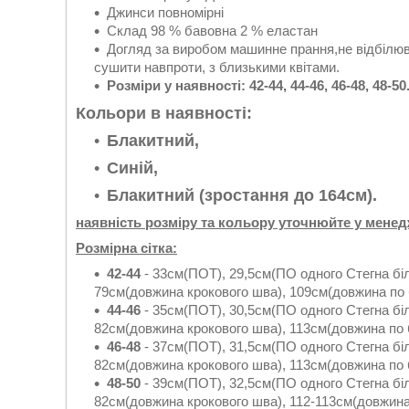
Джинси повномірні
Склад 98 % бавовна 2 % еластан
Догляд за виробом машинне прання,не відбілюв
сушити навпроти, з близькими квітами.
Розміри у наявності: 42-44, 44-46, 46-48, 48-50
Кольори в наявності:
Блакитний,
Синій,
Блакитний (зростання до 164см).
наявність розміру та кольору уточнюйте у мене
Розмірна сітка:
42-44
- 33см(ПОТ), 29,5см(ПО одного Стегна бі
79см(довжина крокового шва), 109см(довжина по
44-46
- 35см(ПОТ), 30,5см(ПО одного Стегна біл
82см(довжина крокового шва), 113см(довжина по 
46-48
- 37см(ПОТ), 31,5см(ПО одного Стегна біл
82см(довжина крокового шва), 113см(довжина по 
48-50
- 39см(ПОТ), 32,5см(ПО одного Стегна біл
82см(довжина крокового шва), 112-113см(довжина