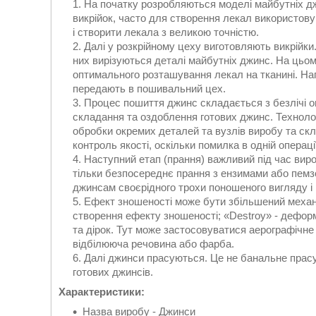
На початку розробляються моделі майбутніх дж
викрійок, часто для створення лекал використову
і створити лекала з великою точністю.
Далі у розкрійному цеху виготовляють викрійки.
них вирізуються деталі майбутніх джинс. На цьо
оптимального розташування лекал на тканині. Нап
передають в пошивальний цех.
Процес пошиття джинс складається з безлічі о
складання та оздоблення готових джинс. Технолог
обробки окремих деталей та вузлів виробу та скл
контроль якості, оскільки помилка в одній операц
Наступний етап (прання) важливий під час вир
тільки безпосереднє прання з ензимами або пемзо
джинсам своєрідного трохи поношеного вигляду і 
Ефект зношеності може бути збільшений механі
створення ефекту зношеності; «Destroy» - дефор
та дірок. Тут може застосовуватися аерографічн
відбілююча речовина або фарба.
Далі джинси прасуються. Це не банальне прасу
готових джинсів.
Характеристики:
Назва виробу - Джинси