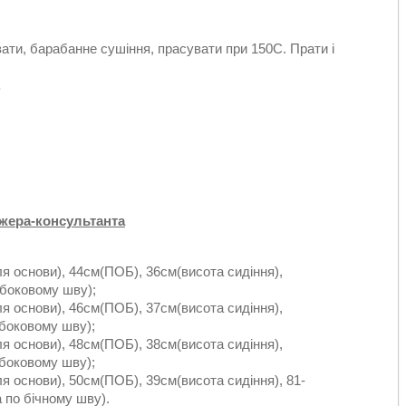
ати, барабанне сушіння, прасувати при 150С. Прати і
.
джера-консультанта
ля основи), 44см(ПОБ), 36см(висота сидіння),
 боковому шву);
я основи), 46см(ПОБ), 37см(висота сидіння),
боковому шву);
я основи), 48см(ПОБ), 38см(висота сидіння),
боковому шву);
я основи), 50см(ПОБ), 39см(висота сидіння), 81-
 по бічному шву).