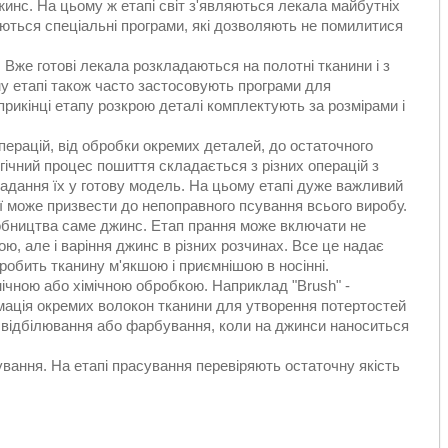
инс. На цьому ж етапі світ з'являються лекала майбутніх
ються спеціальні програми, які дозволяють не помилитися
 Вже готові лекала розкладаються на полотні тканини і з
му етапі також часто застосовують програми для
рикінці етапу розкрою деталі комплектують за розмірами і
перацій, від обробки окремих деталей, до остаточного
ічний процес пошиття складається з різних операцій з
адання їх у готову модель. На цьому етапі дуже важливий
ії може призвести до непоправного псування всього виробу.
обництва саме джинс. Етап прання може включати не
ю, але і варіння джинс в різних розчинах. Все це надає
робить тканину м'якшою і приємнішою в носінні.
чною або хімічною обробкою. Наприклад "Brush" -
мація окремих волокон тканини для утворення потертостей
е відбілювання або фарбування, коли на джинси наноситься
вання. На етапі прасування перевіряють остаточну якість