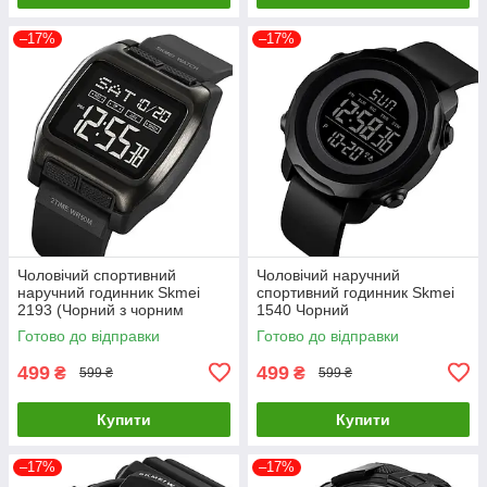
–17%
–17%
Чоловічий спортивний
Чоловічий наручний
наручний годинник Skmei
спортивний годинник Skmei
2193 (Чорний з чорним
1540 Чорний
циферблатом)
Готово до відправки
Готово до відправки
499
499
₴
₴
599 ₴
599 ₴
Купити
Купити
–17%
–17%