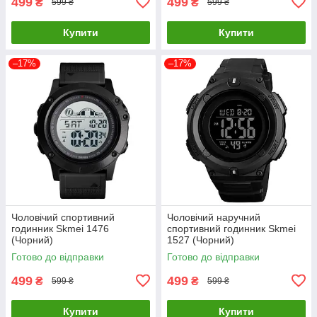
499
499
₴
₴
599 ₴
599 ₴
Купити
Купити
–17%
–17%
Чоловічий спортивний
Чоловічий наручний
годинник Skmei 1476
спортивний годинник Skmei
(Чорний)
1527 (Чорний)
Готово до відправки
Готово до відправки
499
499
₴
₴
599 ₴
599 ₴
Купити
Купити