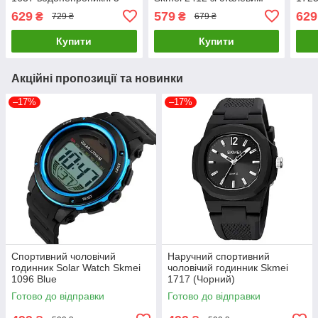
АТМ (Чорні)
браслетом (Чорний)
629
579
629
₴
₴
729 ₴
679 ₴
Купити
Купити
Акційні пропозиції та новинки
–17%
–17%
Спортивний чоловічий
Наручний спортивний
годинник Solar Watch Skmei
чоловічий годинник Skmei
1096 Blue
1717 (Чорний)
Готово до відправки
Готово до відправки