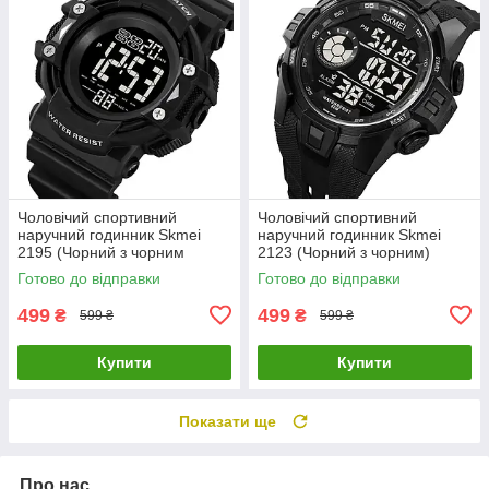
Чоловічий спортивний
Чоловічий спортивний
наручний годинник Skmei
наручний годинник Skmei
2195 (Чорний з чорним
2123 (Чорний з чорним)
циферблатом)
Готово до відправки
Готово до відправки
499
499
₴
₴
599 ₴
599 ₴
Купити
Купити
Показати ще
Про нас