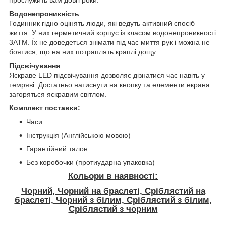
прослужить вам довгі роки.
Водонепроникність
Годинник гідно оцінять люди, які ведуть активний спосіб
життя. У них герметичний корпус із класом водонепроникності
3ATM. Їх не доведеться знімати під час миття рук і можна не
боятися, що на них потраплять краплі дощу.
Підсвічування
Яскраве LED підсвічування дозволяє дізнатися час навіть у
темряві. Достатньо натиснути на кнопку та елементи екрана
загоряться яскравим світлом.
Комплект поставки:
Часи
Інструкція (Англійською мовою)
Гарантійний талон
Без коробочки (протиударна упаковка)
Кольори в наявності:
Чорний, Чорний на браслеті, Сріблястий на
браслеті, Чорний з білим, Сріблястий з білим,
Сріблястий з чорним