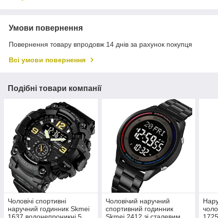
Умови повернення
Повернення товару впродовж 14 днів за рахунок покупця
Всі умови повернення
Подібні товари компанії
Чоловічі спортивні
Чоловічий наручний
Нару
наручний годинник Skmei
спортивний годинник
чоло
1637 водонепроникні 5
Skmei 2412 зі сталевим
1725