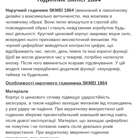
Наручний годинник SKMEI 1864
¦виконаний в лаконічному
дизайні з максимально витонченістю, яка можлива в
чоловічому образі. Вони легко впишуться в строгий або
повсякденний образ і стануть невід'ємним атрибутом будь-
якої діяльності. Круглий цинковий корпус закриває міцне скло,
всередині нього приховано високоточний механізм. На
чорний циферблат виводяться контрастні цифри, що
відображають час, число, день тижня та інші корисні функції.
Щоб ви могли дізнатися час у темряві, потрібно натиснути
кнопку. Після чого ввімкнеться яскраве підсвічування. У цій
моделі також передбачені додаткові функції: секундомір,
таймер та будильник.
Особливості наручного годинника SKMEI 1864
Матеріали
Корпус із цинкового сплаву підвищує ударостійкість
аксесуара, а також надійно захищає механізм від пошкоджень
у разі удару чи падіння. При акуратному використанні цей
годинник збереже презентабельний зовнішній вигляд навіть
після довгої експлуатації. Матеріал, що захищає циферблат,
не помутніє і не потемніє навіть після декількох років
використання. При акуратному зверненні годинник